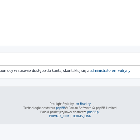
z pomocy w sprawie dostępu do konta, skontaktuj się z
administratorem witryny
ProLight Style by
Ian Bradley
Technologię dostarcza
phpBB
® Forum Software © phpBB Limited
Polski pakiet językowy dostarcza
phpBB.pl
PRIVACY_LINK
|
TERMS_LINK