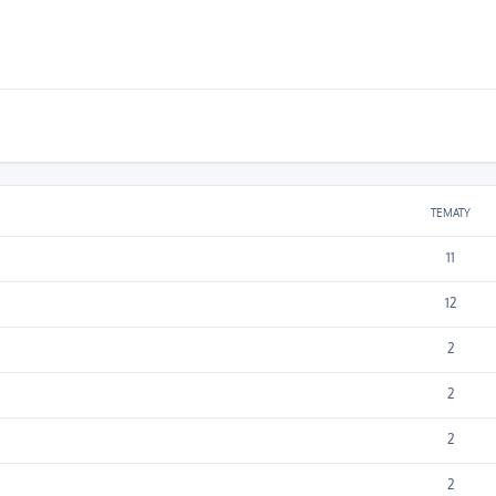
TEMATY
11
12
2
2
2
2