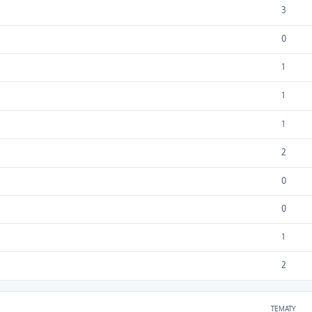
3
0
1
1
1
2
0
0
1
2
TEMATY