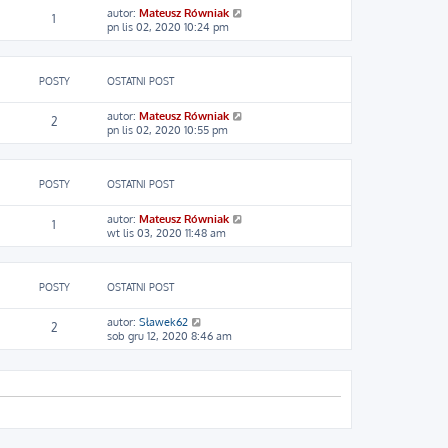
p
l
j
W
autor:
Mateusz Równiak
o
1
n
n
y
pn lis 02, 2020 10:24 pm
s
a
o
ś
t
j
w
w
n
s
i
o
z
POSTY
OSTATNI POST
e
w
y
t
s
p
l
W
autor:
Mateusz Równiak
z
o
2
n
y
pn lis 02, 2020 10:55 pm
y
s
a
ś
p
t
j
w
o
n
i
s
o
POSTY
OSTATNI POST
e
t
w
t
s
l
W
autor:
Mateusz Równiak
z
1
n
y
wt lis 03, 2020 11:48 am
y
a
ś
p
j
w
o
n
i
s
o
POSTY
OSTATNI POST
e
t
w
t
s
l
W
autor:
Sławek62
z
2
n
y
sob gru 12, 2020 8:46 am
y
a
ś
p
j
w
o
n
i
s
o
e
t
w
t
s
l
z
n
y
a