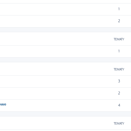
1
2
TEMATY
1
TEMATY
3
2
żowe
4
TEMATY