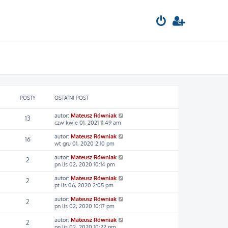
POSTY
OSTATNI POST
W
autor:
Mateusz Równiak
13
y
czw kwie 01, 2021 11:49 am
ś
W
autor:
Mateusz Równiak
w
16
y
wt gru 01, 2020 2:10 pm
i
ś
e
W
autor:
Mateusz Równiak
w
t
2
y
pn lis 02, 2020 10:14 pm
i
l
ś
e
n
W
autor:
Mateusz Równiak
w
t
a
2
y
pt lis 06, 2020 2:05 pm
i
l
j
ś
e
n
n
W
autor:
Mateusz Równiak
w
t
a
o
2
y
pn lis 02, 2020 10:17 pm
i
l
j
w
ś
e
n
n
s
W
autor:
Mateusz Równiak
w
t
a
o
z
2
y
pn lis 02, 2020 10:22 pm
i
l