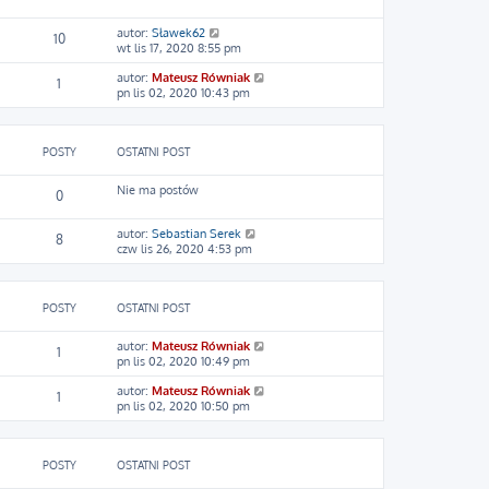
p
t
t
a
o
l
j
W
autor:
Sławek62
s
10
n
n
y
wt lis 17, 2020 8:55 pm
t
a
o
ś
j
w
W
autor:
Mateusz Równiak
w
1
n
s
y
pn lis 02, 2020 10:43 pm
i
o
z
ś
e
w
y
w
t
s
p
i
l
z
o
POSTY
OSTATNI POST
e
n
y
s
t
a
p
t
l
j
Nie ma postów
o
0
n
n
s
a
o
t
j
w
W
autor:
Sebastian Serek
8
n
s
y
czw lis 26, 2020 4:53 pm
o
z
ś
w
y
w
s
p
i
z
o
POSTY
OSTATNI POST
e
y
s
t
p
t
l
W
autor:
Mateusz Równiak
1
o
n
y
pn lis 02, 2020 10:49 pm
s
a
ś
t
j
W
autor:
Mateusz Równiak
w
1
n
y
pn lis 02, 2020 10:50 pm
i
o
ś
e
w
w
t
s
i
l
z
POSTY
OSTATNI POST
e
n
y
t
a