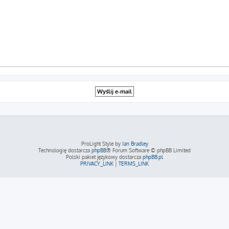
ProLight Style by
Ian Bradley
Technologię dostarcza
phpBB
® Forum Software © phpBB Limited
Polski pakiet językowy dostarcza
phpBB.pl
PRIVACY_LINK
|
TERMS_LINK