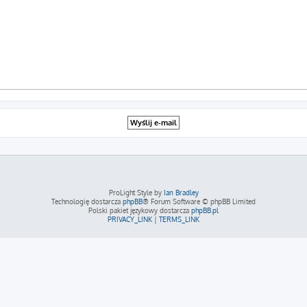
ProLight Style by
Ian Bradley
Technologię dostarcza
phpBB
® Forum Software © phpBB Limited
Polski pakiet językowy dostarcza
phpBB.pl
PRIVACY_LINK
|
TERMS_LINK