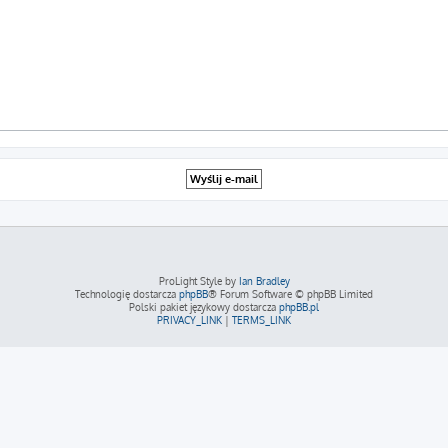
ProLight Style by
Ian Bradley
Technologię dostarcza
phpBB
® Forum Software © phpBB Limited
Polski pakiet językowy dostarcza
phpBB.pl
PRIVACY_LINK
|
TERMS_LINK