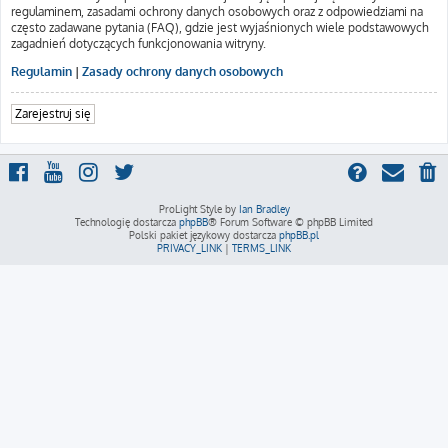
regulaminem, zasadami ochrony danych osobowych oraz z odpowiedziami na
często zadawane pytania (FAQ), gdzie jest wyjaśnionych wiele podstawowych
zagadnień dotyczących funkcjonowania witryny.
Regulamin
|
Zasady ochrony danych osobowych
Zarejestruj się
ProLight Style by
Ian Bradley
Technologię dostarcza
phpBB
® Forum Software © phpBB Limited
Polski pakiet językowy dostarcza
phpBB.pl
PRIVACY_LINK
|
TERMS_LINK