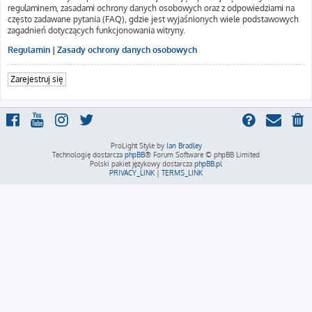
regulaminem, zasadami ochrony danych osobowych oraz z odpowiedziami na
często zadawane pytania (FAQ), gdzie jest wyjaśnionych wiele podstawowych
zagadnień dotyczących funkcjonowania witryny.
Regulamin
|
Zasady ochrony danych osobowych
Zarejestruj się
ProLight Style by
Ian Bradley
Technologię dostarcza
phpBB
® Forum Software © phpBB Limited
Polski pakiet językowy dostarcza
phpBB.pl
PRIVACY_LINK
|
TERMS_LINK