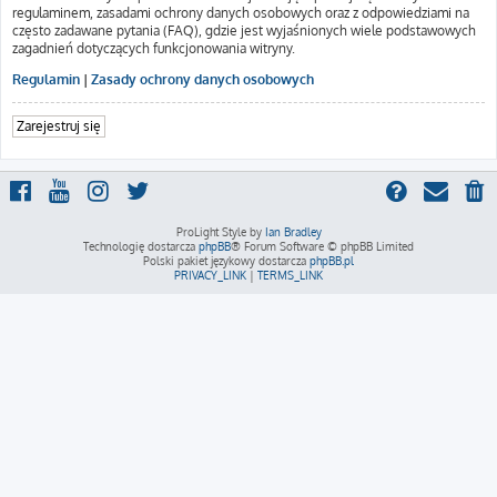
regulaminem, zasadami ochrony danych osobowych oraz z odpowiedziami na
często zadawane pytania (FAQ), gdzie jest wyjaśnionych wiele podstawowych
zagadnień dotyczących funkcjonowania witryny.
Regulamin
|
Zasady ochrony danych osobowych
Zarejestruj się
ProLight Style by
Ian Bradley
Technologię dostarcza
phpBB
® Forum Software © phpBB Limited
Polski pakiet językowy dostarcza
phpBB.pl
PRIVACY_LINK
|
TERMS_LINK