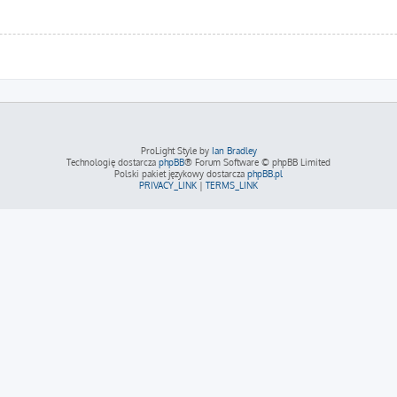
ProLight Style by
Ian Bradley
Technologię dostarcza
phpBB
® Forum Software © phpBB Limited
Polski pakiet językowy dostarcza
phpBB.pl
PRIVACY_LINK
|
TERMS_LINK