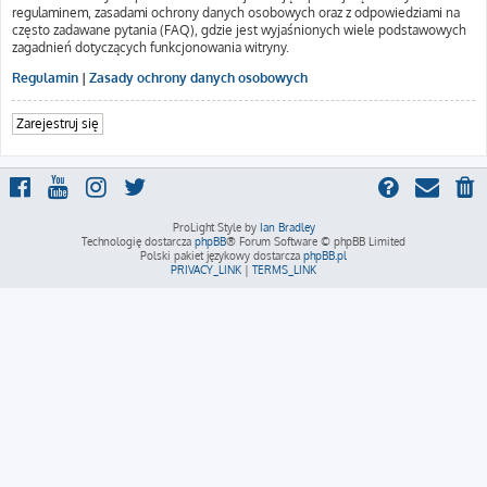
regulaminem, zasadami ochrony danych osobowych oraz z odpowiedziami na
często zadawane pytania (FAQ), gdzie jest wyjaśnionych wiele podstawowych
zagadnień dotyczących funkcjonowania witryny.
Regulamin
|
Zasady ochrony danych osobowych
Zarejestruj się
ProLight Style by
Ian Bradley
Technologię dostarcza
phpBB
® Forum Software © phpBB Limited
Polski pakiet językowy dostarcza
phpBB.pl
PRIVACY_LINK
|
TERMS_LINK