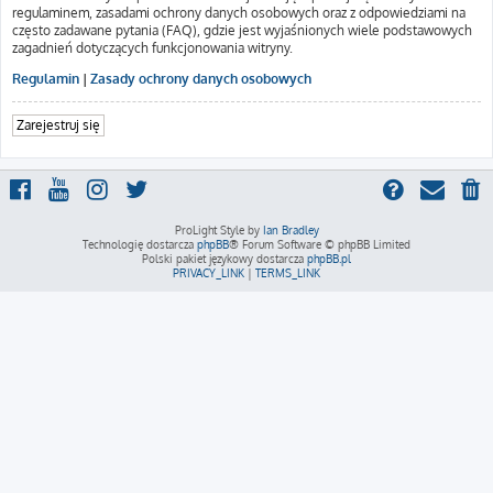
regulaminem, zasadami ochrony danych osobowych oraz z odpowiedziami na
często zadawane pytania (FAQ), gdzie jest wyjaśnionych wiele podstawowych
zagadnień dotyczących funkcjonowania witryny.
Regulamin
|
Zasady ochrony danych osobowych
Zarejestruj się
ProLight Style by
Ian Bradley
Technologię dostarcza
phpBB
® Forum Software © phpBB Limited
Polski pakiet językowy dostarcza
phpBB.pl
PRIVACY_LINK
|
TERMS_LINK