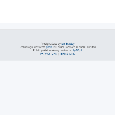
ProLight Style by
Ian Bradley
Technologię dostarcza
phpBB
® Forum Software © phpBB Limited
Polski pakiet językowy dostarcza
phpBB.pl
PRIVACY_LINK
|
TERMS_LINK