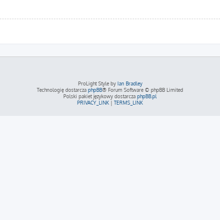
ProLight Style by
Ian Bradley
Technologię dostarcza
phpBB
® Forum Software © phpBB Limited
Polski pakiet językowy dostarcza
phpBB.pl
PRIVACY_LINK
|
TERMS_LINK