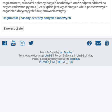
regulaminem, zasadami ochrony danych osobowych oraz z odpowiedziami na
często zadawane pytania (FAQ), gdzie jest wyjaśnionych wiele podstawowych
zagadnień dotyczących funkcjonowania witryny.
Regulamin
|
Zasady ochrony danych osobowych
Zarejestruj się
ProLight Style by
Ian Bradley
Technologię dostarcza
phpBB
® Forum Software © phpBB Limited
Polski pakiet językowy dostarcza
phpBB.pl
PRIVACY_LINK
|
TERMS_LINK