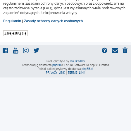
regulaminem, zasadami ochrony danych osobowych oraz z odpowiedziami na
często zadawane pytania (FAQ), gdzie jest wyjaśnionych wiele podstawowych
zagadnień dotyczących funkcjonowania witryny.
Regulamin
|
Zasady ochrony danych osobowych
Zarejestruj się
ProLight Style by
Ian Bradley
Technologię dostarcza
phpBB
® Forum Software © phpBB Limited
Polski pakiet językowy dostarcza
phpBB.pl
PRIVACY_LINK
|
TERMS_LINK