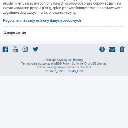
regulaminem, zasadami ochrony danych osobowych oraz z odpowiedziami na
często zadawane pytania (FAQ), gdzie jest wyjaśnionych wiele podstawowych
zagadnień dotyczących funkcjonowania witryny.
Regulamin
|
Zasady ochrony danych osobowych
Zarejestruj się
ProLight Style by
Ian Bradley
Technologię dostarcza
phpBB
® Forum Software © phpBB Limited
Polski pakiet językowy dostarcza
phpBB.pl
PRIVACY_LINK
|
TERMS_LINK