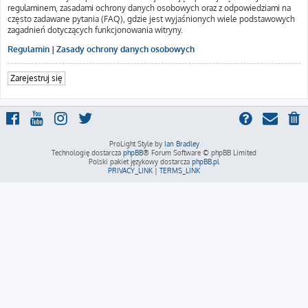
regulaminem, zasadami ochrony danych osobowych oraz z odpowiedziami na
często zadawane pytania (FAQ), gdzie jest wyjaśnionych wiele podstawowych
zagadnień dotyczących funkcjonowania witryny.
Regulamin
|
Zasady ochrony danych osobowych
Zarejestruj się
ProLight Style by
Ian Bradley
Technologię dostarcza
phpBB
® Forum Software © phpBB Limited
Polski pakiet językowy dostarcza
phpBB.pl
PRIVACY_LINK
|
TERMS_LINK