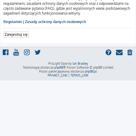
regulaminem, zasadami ochrony danych osobowych oraz z odpowiedziami na
często zadawane pytania (FAQ), gdzie jest wyjaśnionych wiele podstawowych
zagadnień dotyczących funkcjonowania witryny.
Regulamin
|
Zasady ochrony danych osobowych
Zarejestruj się
ProLight Style by
Ian Bradley
Technologię dostarcza
phpBB
® Forum Software © phpBB Limited
Polski pakiet językowy dostarcza
phpBB.pl
PRIVACY_LINK
|
TERMS_LINK