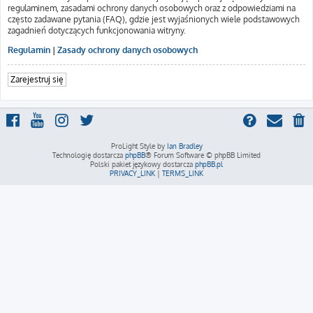
regulaminem, zasadami ochrony danych osobowych oraz z odpowiedziami na
często zadawane pytania (FAQ), gdzie jest wyjaśnionych wiele podstawowych
zagadnień dotyczących funkcjonowania witryny.
Regulamin
|
Zasady ochrony danych osobowych
Zarejestruj się
ProLight Style by
Ian Bradley
Technologię dostarcza
phpBB
® Forum Software © phpBB Limited
Polski pakiet językowy dostarcza
phpBB.pl
PRIVACY_LINK
|
TERMS_LINK