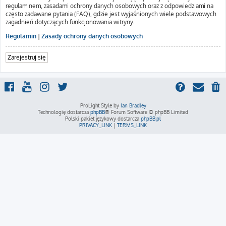
regulaminem, zasadami ochrony danych osobowych oraz z odpowiedziami na
często zadawane pytania (FAQ), gdzie jest wyjaśnionych wiele podstawowych
zagadnień dotyczących funkcjonowania witryny.
Regulamin
|
Zasady ochrony danych osobowych
Zarejestruj się
ProLight Style by
Ian Bradley
Technologię dostarcza
phpBB
® Forum Software © phpBB Limited
Polski pakiet językowy dostarcza
phpBB.pl
PRIVACY_LINK
|
TERMS_LINK