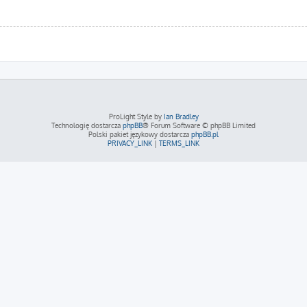
ProLight Style by
Ian Bradley
Technologię dostarcza
phpBB
® Forum Software © phpBB Limited
Polski pakiet językowy dostarcza
phpBB.pl
PRIVACY_LINK
|
TERMS_LINK