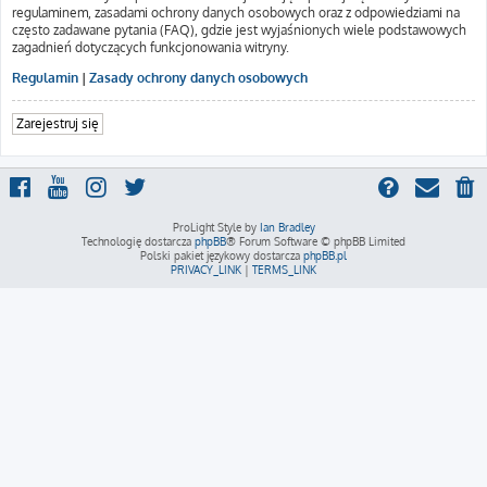
regulaminem, zasadami ochrony danych osobowych oraz z odpowiedziami na
często zadawane pytania (FAQ), gdzie jest wyjaśnionych wiele podstawowych
zagadnień dotyczących funkcjonowania witryny.
Regulamin
|
Zasady ochrony danych osobowych
Zarejestruj się
ProLight Style by
Ian Bradley
Technologię dostarcza
phpBB
® Forum Software © phpBB Limited
Polski pakiet językowy dostarcza
phpBB.pl
PRIVACY_LINK
|
TERMS_LINK