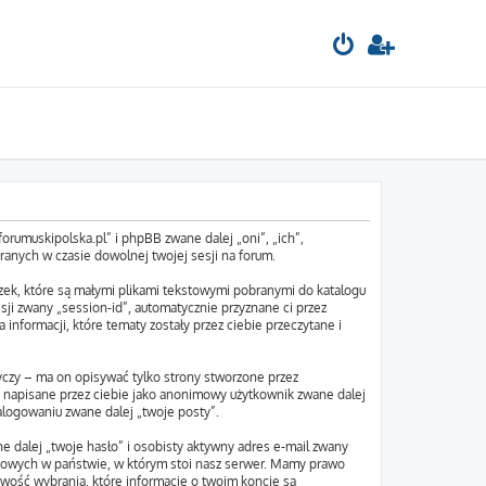
orumuskipolska.pl” i phpBB zwane dalej „oni”, „ich”,
anych w czasie dowolnej twojej sesji na forum.
zek, które są małymi plikami tekstowymi pobranymi do katalogu
sji zwany „session-id”, automatycznie przyznane ci przez
informacji, które tematy zostały przez ciebie przeczytane i
czy – ma on opisywać tylko strony stworzone przez
y napisane przez ciebie jako anonimowy użytkownik zwane dalej
alogowaniu zwane dalej „twoje posty”.
e dalej „twoje hasło” i osobisty aktywny adres e-mail zwany
obowych w państwie, w którym stoi nasz serwer. Mamy prawo
iwość wybrania, które informacje o twoim koncie są