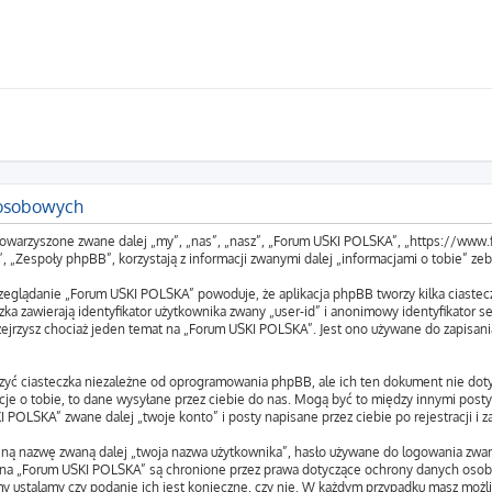
 osobowych
towarzyszone zwane dalej „my”, „nas”, „nasz”, „Forum USKI POLSKA”, „https://www.f
espoły phpBB”, korzystają z informacji zwanymi dalej „informacjami o tobie” zebr
rzeglądanie „Forum USKI POLSKA” powoduje, że aplikacja phpBB tworzy kilka ciastec
ka zawierają identyfikator użytkownika zwany „user-id” i anonimowy identyfikator se
ejrzysz chociaż jeden temat na „Forum USKI POLSKA”. Jest ono używane do zapisania 
yć ciasteczka niezależne od oprogramowania phpBB, ale ich ten dokument nie doty
je o tobie, to dane wysyłane przez ciebie do nas. Mogą być to między innymi post
POLSKA” zwane dalej „twoje konto” i posty napisane przez ciebie po rejestracji i z
yjną nazwę zwaną dalej „twoja nazwa użytkownika”, hasło używane do logowania zwan
ta na „Forum USKI POLSKA” są chronione przez prawa dotyczące ochrony danych os
 my ustalamy czy podanie ich jest konieczne, czy nie. W każdym przypadku masz możl