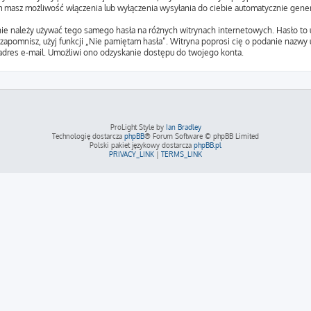
em masz możliwość włączenia lub wyłączenia wysyłania do ciebie automatycznie ge
 nie należy używać tego samego hasła na różnych witrynach internetowych. Hasło t
je zapomnisz, użyj funkcji „Nie pamiętam hasła”. Witryna poprosi cię o podanie nazwy
dres e-mail. Umożliwi ono odzyskanie dostępu do twojego konta.
ProLight Style by
Ian Bradley
Technologię dostarcza
phpBB
® Forum Software © phpBB Limited
Polski pakiet językowy dostarcza
phpBB.pl
PRIVACY_LINK
|
TERMS_LINK