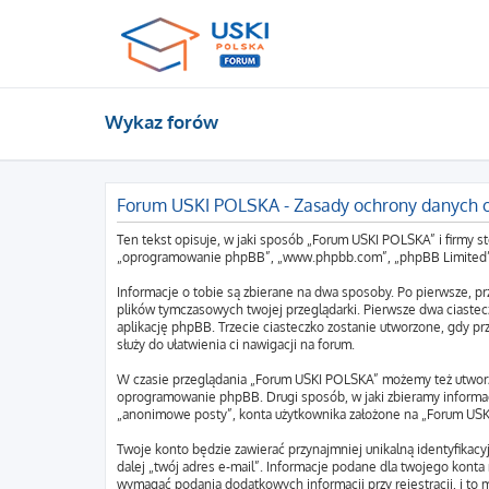
Wykaz forów
Forum USKI POLSKA - Zasady ochrony danych
Ten tekst opisuje, w jaki sposób „Forum USKI POLSKA” i firmy s
„oprogramowanie phpBB”, „www.phpbb.com”, „phpBB Limited”, „Z
Informacje o tobie są zbierane na dwa sposoby. Po pierwsze, p
plików tymczasowych twojej przeglądarki. Pierwsze dwa ciastecz
aplikację phpBB. Trzecie ciasteczko zostanie utworzone, gdy prz
służy do ułatwienia ci nawigacji na forum.
W czasie przeglądania „Forum USKI POLSKA” możemy też utworz
oprogramowanie phpBB. Drugi sposób, w jaki zbieramy informac
„anonimowe posty”, konta użytkownika założone na „Forum USKI 
Twoje konto będzie zawierać przynajmniej unikalną identyfikac
dalej „twój adres e-mail”. Informacje podane dla twojego kon
wymagać podania dodatkowych informacji przy rejestracji, i to