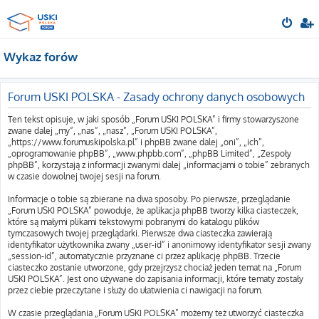
Wykaz forów
Forum USKI POLSKA - Zasady ochrony danych osobowych
Ten tekst opisuje, w jaki sposób „Forum USKI POLSKA” i firmy stowarzyszone
zwane dalej „my”, „nas”, „nasz”, „Forum USKI POLSKA”,
„https://www.forumuskipolska.pl” i phpBB zwane dalej „oni”, „ich”,
„oprogramowanie phpBB”, „www.phpbb.com”, „phpBB Limited”, „Zespoły
phpBB”, korzystają z informacji zwanymi dalej „informacjami o tobie” zebranych
w czasie dowolnej twojej sesji na forum.
Informacje o tobie są zbierane na dwa sposoby. Po pierwsze, przeglądanie
„Forum USKI POLSKA” powoduje, że aplikacja phpBB tworzy kilka ciasteczek,
które są małymi plikami tekstowymi pobranymi do katalogu plików
tymczasowych twojej przeglądarki. Pierwsze dwa ciasteczka zawierają
identyfikator użytkownika zwany „user-id” i anonimowy identyfikator sesji zwany
„session-id”, automatycznie przyznane ci przez aplikację phpBB. Trzecie
ciasteczko zostanie utworzone, gdy przejrzysz chociaż jeden temat na „Forum
USKI POLSKA”. Jest ono używane do zapisania informacji, które tematy zostały
przez ciebie przeczytane i służy do ułatwienia ci nawigacji na forum.
W czasie przeglądania „Forum USKI POLSKA” możemy też utworzyć ciasteczka