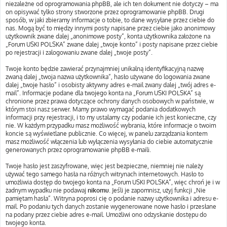
niezależne od oprogramowania phpBB, ale ich ten dokument nie dotyczy – ma
on opisywać tylko strony stworzone przez oprogramowanie phpBB. Drugi
sposób, w jaki zbieramy informacje o tobie, to dane wysyłane przez ciebie do
nas. Mogą być to między innymi posty napisane przez ciebie jako anonimowy
użytkownik zwane dalej „anonimowe posty”, konta użytkownika założone na
„Forum USKI POLSKA” zwane dalej „twoje konto” i posty napisane przez ciebie
po rejestracji i zalogowaniu zwane dalej „twoje posty”.
Twoje konto będzie zawierać przynajmniej unikalną identyfikacyjną nazwę
zwaną dalej „twoja nazwa użytkownika”, hasło używane do logowania zwane
dalej „twoje hasło” i osobisty aktywny adres e-mail zwany dalej „twój adres e-
mail”. Informacje podane dla twojego konta na „Forum USKI POLSKA” są
chronione przez prawa dotyczące ochrony danych osobowych w państwie, w
którym stoi nasz serwer. Mamy prawo wymagać podania dodatkowych
informacji przy rejestracji, i to my ustalamy czy podanie ich jest konieczne, czy
nie. W każdym przypadku masz możliwość wybrania, które informacje o twoim
koncie są wyświetlane publicznie. Co więcej, w panelu zarządzania kontem
masz możliwość włączenia lub wyłączenia wysyłania do ciebie automatycznie
generowanych przez oprogramowanie phpBB e-maili.
Twoje hasło jest zaszyfrowane, więc jest bezpieczne, niemniej nie należy
używać tego samego hasła na różnych witrynach internetowych. Hasło to
umożliwia dostęp do twojego konta na „Forum USKI POLSKA”, więc chroń je i w
żadnym wypadku nie podawaj
nikomu
. Jeśli je zapomnisz, użyj funkcji „Nie
pamiętam hasła”. Witryna poprosi cię o podanie nazwy użytkownika i adresu e-
mail. Po podaniu tych danych zostanie wygenerowane nowe hasło i przesłane
na podany przez ciebie adres e-mail. Umożliwi ono odzyskanie dostępu do
twojego konta.