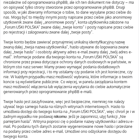
niezależne od oprogramowania phpBB, ale ich ten dokument nie dotyczy – ma
on opisywać tylko strony stworzone przez oprogramowanie phpBB. Drugi
sposób, w jaki zbieramy informacje o tobie, to dane wysyłane przez ciebie do
nas. Mogą być to między innymi posty napisane przez ciebie jako anonimowy
użytkownik zwane dalej „anonimowe posty”, konta użytkownika założone na
„Forum USKI POLSKA” zwane dalej „twoje konto” i posty napisane przez ciebie
po rejestracji i zalogowaniu zwane dalej „twoje posty”.
Twoje konto będzie zawierać przynajmniej unikalną identyfikacyjną nazwę
zwaną dalej „twoja nazwa użytkownika”, hasło używane do logowania zwane
dalej „twoje hasło” i osobisty aktywny adres e-mail zwany dalej „twój adres e-
mail”. Informacje podane dla twojego konta na „Forum USKI POLSKA” są
chronione przez prawa dotyczące ochrony danych osobowych w państwie, w
którym stoi nasz serwer. Mamy prawo wymagać podania dodatkowych
informacji przy rejestracji, i to my ustalamy czy podanie ich jest konieczne, czy
nie. W każdym przypadku masz możliwość wybrania, które informacje o twoim
koncie są wyświetlane publicznie. Co więcej, w panelu zarządzania kontem
masz możliwość włączenia lub wyłączenia wysyłania do ciebie automatycznie
generowanych przez oprogramowanie phpBB e-maili.
Twoje hasło jest zaszyfrowane, więc jest bezpieczne, niemniej nie należy
używać tego samego hasła na różnych witrynach internetowych. Hasło to
umożliwia dostęp do twojego konta na „Forum USKI POLSKA”, więc chroń je i w
żadnym wypadku nie podawaj
nikomu
. Jeśli je zapomnisz, użyj funkcji „Nie
pamiętam hasła”. Witryna poprosi cię o podanie nazwy użytkownika i adresu e-
mail. Po podaniu tych danych zostanie wygenerowane nowe hasło i przesłane
na podany przez ciebie adres e-mail. Umożliwi ono odzyskanie dostępu do
twojego konta.