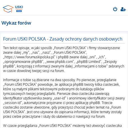
Wykaz forów
Forum USKI POLSKA - Zasady ochrony danych osobowych
Ten tekst opisuje, w jaki sposób „Forum USKI POLSKA” i firmy stowarzyszone
zwane dalej „my”, „nas”, „nasz”, „Forum USKI POLSKA”,
„https://www.forumuskipolska.pl” i phpBB zwane dalej „oni”, „ich”,
„oprogramowanie phpBB”, „www.phpbb.com”, „phpBB Limited”, „Zespoły
phpBB”, korzystają z informacji zwanymi dalej „informacjami o tobie” zebranych
w czasie dowolnej twojej sesji na forum.
Informacje o tobie są zbierane na dwa sposoby. Po pierwsze, przeglądanie
„Forum USKI POLSKA” powoduje, że aplikacja phpBB tworzy kilka ciasteczek,
które są małymi plikami tekstowymi pobranymi do katalogu plików
tymczasowych twojej przeglądarki. Pierwsze dwa ciasteczka zawierają
identyfikator użytkownika zwany „user-id” i anonimowy identyfikator sesji zwany
„session-id”, automatycznie przyznane ci przez aplikację phpBB. Trzecie
ciasteczko zostanie utworzone, gdy przejrzysz chociaż jeden temat na „Forum
USKI POLSKA”. Jest ono używane do zapisania informacji, które tematy zostały
przez ciebie przeczytane i służy do ułatwienia ci nawigacji na forum.
W czasie przeglądania „Forum USKI POLSKA” możemy też utworzyć ciasteczka