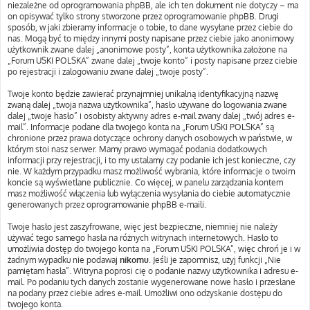
niezależne od oprogramowania phpBB, ale ich ten dokument nie dotyczy – ma
on opisywać tylko strony stworzone przez oprogramowanie phpBB. Drugi
sposób, w jaki zbieramy informacje o tobie, to dane wysyłane przez ciebie do
nas. Mogą być to między innymi posty napisane przez ciebie jako anonimowy
użytkownik zwane dalej „anonimowe posty”, konta użytkownika założone na
„Forum USKI POLSKA” zwane dalej „twoje konto” i posty napisane przez ciebie
po rejestracji i zalogowaniu zwane dalej „twoje posty”.
Twoje konto będzie zawierać przynajmniej unikalną identyfikacyjną nazwę
zwaną dalej „twoja nazwa użytkownika”, hasło używane do logowania zwane
dalej „twoje hasło” i osobisty aktywny adres e-mail zwany dalej „twój adres e-
mail”. Informacje podane dla twojego konta na „Forum USKI POLSKA” są
chronione przez prawa dotyczące ochrony danych osobowych w państwie, w
którym stoi nasz serwer. Mamy prawo wymagać podania dodatkowych
informacji przy rejestracji, i to my ustalamy czy podanie ich jest konieczne, czy
nie. W każdym przypadku masz możliwość wybrania, które informacje o twoim
koncie są wyświetlane publicznie. Co więcej, w panelu zarządzania kontem
masz możliwość włączenia lub wyłączenia wysyłania do ciebie automatycznie
generowanych przez oprogramowanie phpBB e-maili.
Twoje hasło jest zaszyfrowane, więc jest bezpieczne, niemniej nie należy
używać tego samego hasła na różnych witrynach internetowych. Hasło to
umożliwia dostęp do twojego konta na „Forum USKI POLSKA”, więc chroń je i w
żadnym wypadku nie podawaj
nikomu
. Jeśli je zapomnisz, użyj funkcji „Nie
pamiętam hasła”. Witryna poprosi cię o podanie nazwy użytkownika i adresu e-
mail. Po podaniu tych danych zostanie wygenerowane nowe hasło i przesłane
na podany przez ciebie adres e-mail. Umożliwi ono odzyskanie dostępu do
twojego konta.