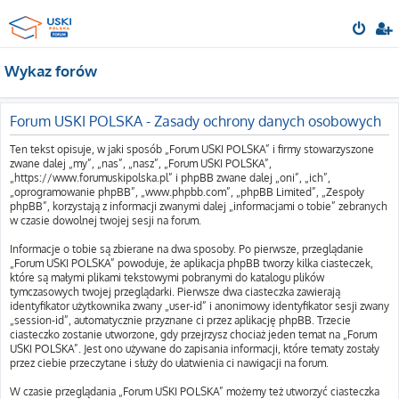
Wykaz forów
Forum USKI POLSKA - Zasady ochrony danych osobowych
Ten tekst opisuje, w jaki sposób „Forum USKI POLSKA” i firmy stowarzyszone
zwane dalej „my”, „nas”, „nasz”, „Forum USKI POLSKA”,
„https://www.forumuskipolska.pl” i phpBB zwane dalej „oni”, „ich”,
„oprogramowanie phpBB”, „www.phpbb.com”, „phpBB Limited”, „Zespoły
phpBB”, korzystają z informacji zwanymi dalej „informacjami o tobie” zebranych
w czasie dowolnej twojej sesji na forum.
Informacje o tobie są zbierane na dwa sposoby. Po pierwsze, przeglądanie
„Forum USKI POLSKA” powoduje, że aplikacja phpBB tworzy kilka ciasteczek,
które są małymi plikami tekstowymi pobranymi do katalogu plików
tymczasowych twojej przeglądarki. Pierwsze dwa ciasteczka zawierają
identyfikator użytkownika zwany „user-id” i anonimowy identyfikator sesji zwany
„session-id”, automatycznie przyznane ci przez aplikację phpBB. Trzecie
ciasteczko zostanie utworzone, gdy przejrzysz chociaż jeden temat na „Forum
USKI POLSKA”. Jest ono używane do zapisania informacji, które tematy zostały
przez ciebie przeczytane i służy do ułatwienia ci nawigacji na forum.
W czasie przeglądania „Forum USKI POLSKA” możemy też utworzyć ciasteczka