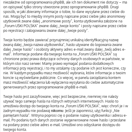
niezależne od oprogramowania phpBB, ale ich ten dokument nie dotyczy – ma
on opisywać tylko strony stworzone przez oprogramowanie phpBB. Drugi
sposób, w jaki zbieramy informacje o tobie, to dane wysyłane przez ciebie do
nas. Mogą być to między innymi posty napisane przez ciebie jako anonimowy
użytkownik zwane dalej „anonimowe posty”, konta użytkownika założone na
„Forum USKI POLSKA” zwane dalej „twoje konto” i posty napisane przez ciebie
po rejestracji i zalogowaniu zwane dalej „twoje posty”.
Twoje konto będzie zawierać przynajmniej unikalną identyfikacyjną nazwę
zwaną dalej „twoja nazwa użytkownika”, hasło używane do logowania zwane
dalej „twoje hasło” i osobisty aktywny adres e-mail zwany dalej „twój adres e-
mail”. Informacje podane dla twojego konta na „Forum USKI POLSKA” są
chronione przez prawa dotyczące ochrony danych osobowych w państwie, w
którym stoi nasz serwer. Mamy prawo wymagać podania dodatkowych
informacji przy rejestracji, i to my ustalamy czy podanie ich jest konieczne, czy
nie. W każdym przypadku masz możliwość wybrania, które informacje o twoim
koncie są wyświetlane publicznie. Co więcej, w panelu zarządzania kontem
masz możliwość włączenia lub wyłączenia wysyłania do ciebie automatycznie
generowanych przez oprogramowanie phpBB e-maili.
Twoje hasło jest zaszyfrowane, więc jest bezpieczne, niemniej nie należy
używać tego samego hasła na różnych witrynach internetowych. Hasło to
umożliwia dostęp do twojego konta na „Forum USKI POLSKA”, więc chroń je i w
żadnym wypadku nie podawaj
nikomu
. Jeśli je zapomnisz, użyj funkcji „Nie
pamiętam hasła”. Witryna poprosi cię o podanie nazwy użytkownika i adresu e-
mail. Po podaniu tych danych zostanie wygenerowane nowe hasło i przesłane
na podany przez ciebie adres e-mail. Umożliwi ono odzyskanie dostępu do
twojego konta.