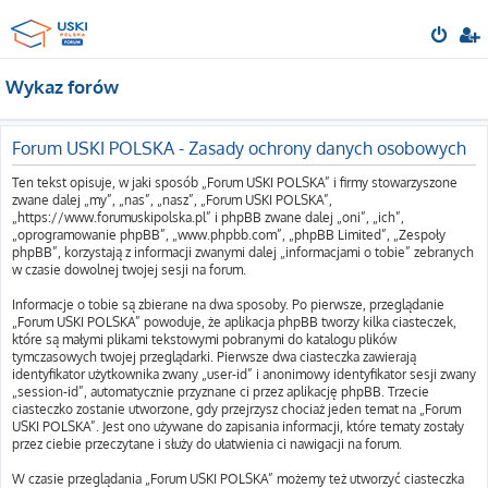
Wykaz forów
Forum USKI POLSKA - Zasady ochrony danych osobowych
Ten tekst opisuje, w jaki sposób „Forum USKI POLSKA” i firmy stowarzyszone
zwane dalej „my”, „nas”, „nasz”, „Forum USKI POLSKA”,
„https://www.forumuskipolska.pl” i phpBB zwane dalej „oni”, „ich”,
„oprogramowanie phpBB”, „www.phpbb.com”, „phpBB Limited”, „Zespoły
phpBB”, korzystają z informacji zwanymi dalej „informacjami o tobie” zebranych
w czasie dowolnej twojej sesji na forum.
Informacje o tobie są zbierane na dwa sposoby. Po pierwsze, przeglądanie
„Forum USKI POLSKA” powoduje, że aplikacja phpBB tworzy kilka ciasteczek,
które są małymi plikami tekstowymi pobranymi do katalogu plików
tymczasowych twojej przeglądarki. Pierwsze dwa ciasteczka zawierają
identyfikator użytkownika zwany „user-id” i anonimowy identyfikator sesji zwany
„session-id”, automatycznie przyznane ci przez aplikację phpBB. Trzecie
ciasteczko zostanie utworzone, gdy przejrzysz chociaż jeden temat na „Forum
USKI POLSKA”. Jest ono używane do zapisania informacji, które tematy zostały
przez ciebie przeczytane i służy do ułatwienia ci nawigacji na forum.
W czasie przeglądania „Forum USKI POLSKA” możemy też utworzyć ciasteczka