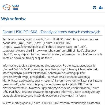
Wykaz forów
Forum USKI POLSKA - Zasady ochrony danych osobowych
Ten tekst opisuje, w jaki sposób „Forum USKI POLSKA” i firmy stowarzyszone
zwane dalej „my”, „nas”, „nasz”, „Forum USKI POLSKA”,
„https://www.forumuskipolska.pl” i phpBB zwane dalej „oni”, „ich”,
„oprogramowanie phpBB”, „www.phpbb.com”, „phpBB Limited”, „Zespoły
phpBB”, korzystają z informacji zwanymi dalej „informacjami o tobie” zebranych
w czasie dowolnej twojej sesji na forum.
Informacje o tobie są zbierane na dwa sposoby. Po pierwsze, przeglądanie
„Forum USKI POLSKA” powoduje, że aplikacja phpBB tworzy kilka ciasteczek,
które są małymi plikami tekstowymi pobranymi do katalogu plików
tymczasowych twojej przeglądarki. Pierwsze dwa ciasteczka zawierają
identyfikator użytkownika zwany „user-id” i anonimowy identyfikator sesji zwany
„session-id”, automatycznie przyznane ci przez aplikację phpBB. Trzecie
ciasteczko zostanie utworzone, gdy przejrzysz chociaż jeden temat na „Forum
USKI POLSKA”. Jest ono używane do zapisania informacji, które tematy zostały
przez ciebie przeczytane i służy do ułatwienia ci nawigacji na forum.
W czasie przeglądania „Forum USKI POLSKA” możemy też utworzyć ciasteczka