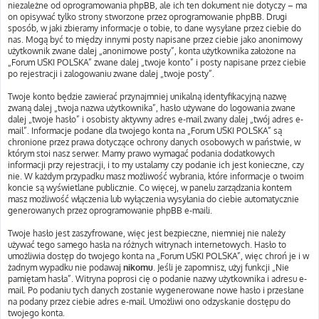
niezależne od oprogramowania phpBB, ale ich ten dokument nie dotyczy – ma
on opisywać tylko strony stworzone przez oprogramowanie phpBB. Drugi
sposób, w jaki zbieramy informacje o tobie, to dane wysyłane przez ciebie do
nas. Mogą być to między innymi posty napisane przez ciebie jako anonimowy
użytkownik zwane dalej „anonimowe posty”, konta użytkownika założone na
„Forum USKI POLSKA” zwane dalej „twoje konto” i posty napisane przez ciebie
po rejestracji i zalogowaniu zwane dalej „twoje posty”.
Twoje konto będzie zawierać przynajmniej unikalną identyfikacyjną nazwę
zwaną dalej „twoja nazwa użytkownika”, hasło używane do logowania zwane
dalej „twoje hasło” i osobisty aktywny adres e-mail zwany dalej „twój adres e-
mail”. Informacje podane dla twojego konta na „Forum USKI POLSKA” są
chronione przez prawa dotyczące ochrony danych osobowych w państwie, w
którym stoi nasz serwer. Mamy prawo wymagać podania dodatkowych
informacji przy rejestracji, i to my ustalamy czy podanie ich jest konieczne, czy
nie. W każdym przypadku masz możliwość wybrania, które informacje o twoim
koncie są wyświetlane publicznie. Co więcej, w panelu zarządzania kontem
masz możliwość włączenia lub wyłączenia wysyłania do ciebie automatycznie
generowanych przez oprogramowanie phpBB e-maili.
Twoje hasło jest zaszyfrowane, więc jest bezpieczne, niemniej nie należy
używać tego samego hasła na różnych witrynach internetowych. Hasło to
umożliwia dostęp do twojego konta na „Forum USKI POLSKA”, więc chroń je i w
żadnym wypadku nie podawaj
nikomu
. Jeśli je zapomnisz, użyj funkcji „Nie
pamiętam hasła”. Witryna poprosi cię o podanie nazwy użytkownika i adresu e-
mail. Po podaniu tych danych zostanie wygenerowane nowe hasło i przesłane
na podany przez ciebie adres e-mail. Umożliwi ono odzyskanie dostępu do
twojego konta.