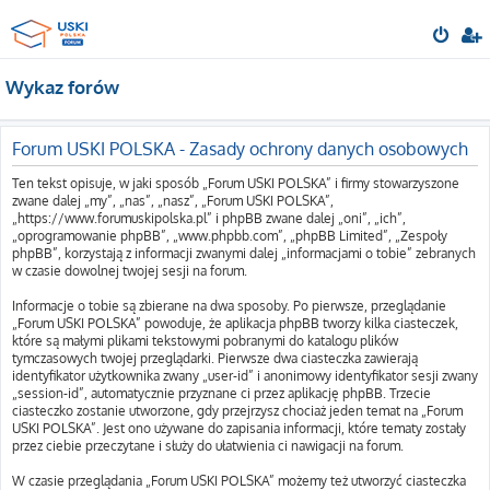
Wykaz forów
Forum USKI POLSKA - Zasady ochrony danych osobowych
Ten tekst opisuje, w jaki sposób „Forum USKI POLSKA” i firmy stowarzyszone
zwane dalej „my”, „nas”, „nasz”, „Forum USKI POLSKA”,
„https://www.forumuskipolska.pl” i phpBB zwane dalej „oni”, „ich”,
„oprogramowanie phpBB”, „www.phpbb.com”, „phpBB Limited”, „Zespoły
phpBB”, korzystają z informacji zwanymi dalej „informacjami o tobie” zebranych
w czasie dowolnej twojej sesji na forum.
Informacje o tobie są zbierane na dwa sposoby. Po pierwsze, przeglądanie
„Forum USKI POLSKA” powoduje, że aplikacja phpBB tworzy kilka ciasteczek,
które są małymi plikami tekstowymi pobranymi do katalogu plików
tymczasowych twojej przeglądarki. Pierwsze dwa ciasteczka zawierają
identyfikator użytkownika zwany „user-id” i anonimowy identyfikator sesji zwany
„session-id”, automatycznie przyznane ci przez aplikację phpBB. Trzecie
ciasteczko zostanie utworzone, gdy przejrzysz chociaż jeden temat na „Forum
USKI POLSKA”. Jest ono używane do zapisania informacji, które tematy zostały
przez ciebie przeczytane i służy do ułatwienia ci nawigacji na forum.
W czasie przeglądania „Forum USKI POLSKA” możemy też utworzyć ciasteczka