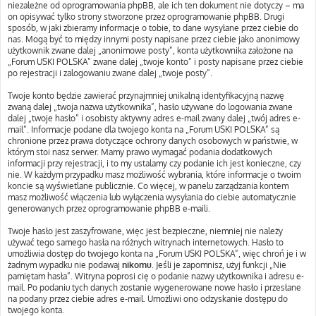
niezależne od oprogramowania phpBB, ale ich ten dokument nie dotyczy – ma
on opisywać tylko strony stworzone przez oprogramowanie phpBB. Drugi
sposób, w jaki zbieramy informacje o tobie, to dane wysyłane przez ciebie do
nas. Mogą być to między innymi posty napisane przez ciebie jako anonimowy
użytkownik zwane dalej „anonimowe posty”, konta użytkownika założone na
„Forum USKI POLSKA” zwane dalej „twoje konto” i posty napisane przez ciebie
po rejestracji i zalogowaniu zwane dalej „twoje posty”.
Twoje konto będzie zawierać przynajmniej unikalną identyfikacyjną nazwę
zwaną dalej „twoja nazwa użytkownika”, hasło używane do logowania zwane
dalej „twoje hasło” i osobisty aktywny adres e-mail zwany dalej „twój adres e-
mail”. Informacje podane dla twojego konta na „Forum USKI POLSKA” są
chronione przez prawa dotyczące ochrony danych osobowych w państwie, w
którym stoi nasz serwer. Mamy prawo wymagać podania dodatkowych
informacji przy rejestracji, i to my ustalamy czy podanie ich jest konieczne, czy
nie. W każdym przypadku masz możliwość wybrania, które informacje o twoim
koncie są wyświetlane publicznie. Co więcej, w panelu zarządzania kontem
masz możliwość włączenia lub wyłączenia wysyłania do ciebie automatycznie
generowanych przez oprogramowanie phpBB e-maili.
Twoje hasło jest zaszyfrowane, więc jest bezpieczne, niemniej nie należy
używać tego samego hasła na różnych witrynach internetowych. Hasło to
umożliwia dostęp do twojego konta na „Forum USKI POLSKA”, więc chroń je i w
żadnym wypadku nie podawaj
nikomu
. Jeśli je zapomnisz, użyj funkcji „Nie
pamiętam hasła”. Witryna poprosi cię o podanie nazwy użytkownika i adresu e-
mail. Po podaniu tych danych zostanie wygenerowane nowe hasło i przesłane
na podany przez ciebie adres e-mail. Umożliwi ono odzyskanie dostępu do
twojego konta.