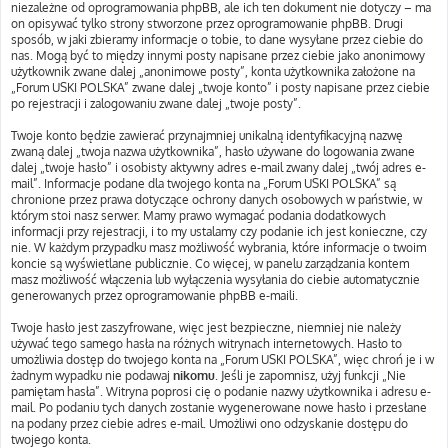
niezależne od oprogramowania phpBB, ale ich ten dokument nie dotyczy – ma
on opisywać tylko strony stworzone przez oprogramowanie phpBB. Drugi
sposób, w jaki zbieramy informacje o tobie, to dane wysyłane przez ciebie do
nas. Mogą być to między innymi posty napisane przez ciebie jako anonimowy
użytkownik zwane dalej „anonimowe posty”, konta użytkownika założone na
„Forum USKI POLSKA” zwane dalej „twoje konto” i posty napisane przez ciebie
po rejestracji i zalogowaniu zwane dalej „twoje posty”.
Twoje konto będzie zawierać przynajmniej unikalną identyfikacyjną nazwę
zwaną dalej „twoja nazwa użytkownika”, hasło używane do logowania zwane
dalej „twoje hasło” i osobisty aktywny adres e-mail zwany dalej „twój adres e-
mail”. Informacje podane dla twojego konta na „Forum USKI POLSKA” są
chronione przez prawa dotyczące ochrony danych osobowych w państwie, w
którym stoi nasz serwer. Mamy prawo wymagać podania dodatkowych
informacji przy rejestracji, i to my ustalamy czy podanie ich jest konieczne, czy
nie. W każdym przypadku masz możliwość wybrania, które informacje o twoim
koncie są wyświetlane publicznie. Co więcej, w panelu zarządzania kontem
masz możliwość włączenia lub wyłączenia wysyłania do ciebie automatycznie
generowanych przez oprogramowanie phpBB e-maili.
Twoje hasło jest zaszyfrowane, więc jest bezpieczne, niemniej nie należy
używać tego samego hasła na różnych witrynach internetowych. Hasło to
umożliwia dostęp do twojego konta na „Forum USKI POLSKA”, więc chroń je i w
żadnym wypadku nie podawaj
nikomu
. Jeśli je zapomnisz, użyj funkcji „Nie
pamiętam hasła”. Witryna poprosi cię o podanie nazwy użytkownika i adresu e-
mail. Po podaniu tych danych zostanie wygenerowane nowe hasło i przesłane
na podany przez ciebie adres e-mail. Umożliwi ono odzyskanie dostępu do
twojego konta.