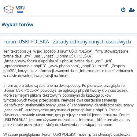
Wykaz forów
Forum USKI POLSKA - Zasady ochrony danych osobowych
Ten tekst opisuje, w jaki sposób „Forum USKI POLSKA” i firmy stowarzyszone
zwane dalej „my”, „nas”, „nasz”, „Forum USKI POLSKA”,
„https://www.forumuskipolska.pl” i phpBB zwane dalej „oni”, „ich”,
„oprogramowanie phpBB”, „www.phpbb.com”, „phpBB Limited”, „Zespoły
phpBB”, korzystają z informacji zwanymi dalej „informacjami o tobie” zebranych
w czasie dowolnej twojej sesji na forum.
Informacje o tobie są zbierane na dwa sposoby. Po pierwsze, przeglądanie
„Forum USKI POLSKA” powoduje, że aplikacja phpBB tworzy kilka ciasteczek,
które są małymi plikami tekstowymi pobranymi do katalogu plików
tymczasowych twojej przeglądarki. Pierwsze dwa ciasteczka zawierają
identyfikator użytkownika zwany „user-id” i anonimowy identyfikator sesji zwany
„session-id”, automatycznie przyznane ci przez aplikację phpBB. Trzecie
ciasteczko zostanie utworzone, gdy przejrzysz chociaż jeden temat na „Forum
USKI POLSKA”. Jest ono używane do zapisania informacji, które tematy zostały
przez ciebie przeczytane i służy do ułatwienia ci nawigacji na forum.
W czasie przeglądania „Forum USKI POLSKA” możemy też utworzyć ciasteczka