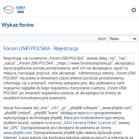
Wykaz forów
Język:
Forum USKI POLSKA - Rejestracja
Rejestrując się na witrynie „Forum USKI POLSKA”, zwanej dalej „my”, ”nas”,
„nasza”, „Forum USKI POLSKA”, „https://www.forumuskipolska.pl”, akceptujesz
wyszczególnione poniżej postanowienia. Jeśli ich nie akceptujesz, opuść to
miejsce, naciskając przycisk „Nie akceptuję”. Administracja witryny „Forum USKI
POLSKA” ma prawo w dowolnym czasie zmienić poniższe postanowienia,
informując cię o zmianach, niemniej wskazane jest, aby użytkownicy sami
regularnie zaglądali do tego regulaminu. Korzystanie z witryny „Forum USKI
POLSKA” po zmianach regulaminu oznacza, że akceptujesz te zmiany ze
wszelkimi konsekwencjami prawnymi.
Nasze fora zwane też „one”, „ich”, „je”, „phpBB software”, „www.phpbb.com”,
„phpBB Limited”, „phpBB Teams” działają w oparciu o oprogramowanie
wykorzystujące technologię phpBB, która jest środowiskiem typu witryny
(bulletin board), wydane na licencji „
GNU General Public License v2
” zwanej
też „GPL”. Oprogramowanie jest dostępne do pobrania ze strony
www.phpbb.com
. Oprogramowanie phpBB tylko ułatwia dyskusje przez
internet, a jego autorzy nie kontrolują tekstów zamieszczanych w internecie za