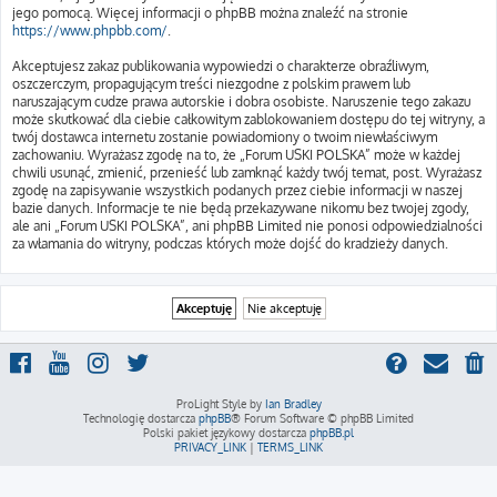
jego pomocą. Więcej informacji o phpBB można znaleźć na stronie
https://www.phpbb.com/
.
Akceptujesz zakaz publikowania wypowiedzi o charakterze obraźliwym,
oszczerczym, propagującym treści niezgodne z polskim prawem lub
naruszającym cudze prawa autorskie i dobra osobiste. Naruszenie tego zakazu
może skutkować dla ciebie całkowitym zablokowaniem dostępu do tej witryny, a
twój dostawca internetu zostanie powiadomiony o twoim niewłaściwym
zachowaniu. Wyrażasz zgodę na to, że „Forum USKI POLSKA” może w każdej
chwili usunąć, zmienić, przenieść lub zamknąć każdy twój temat, post. Wyrażasz
zgodę na zapisywanie wszystkich podanych przez ciebie informacji w naszej
bazie danych. Informacje te nie będą przekazywane nikomu bez twojej zgody,
ale ani „Forum USKI POLSKA”, ani phpBB Limited nie ponosi odpowiedzialności
za włamania do witryny, podczas których może dojść do kradzieży danych.
ProLight Style by
Ian Bradley
Technologię dostarcza
phpBB
® Forum Software © phpBB Limited
Polski pakiet językowy dostarcza
phpBB.pl
PRIVACY_LINK
|
TERMS_LINK