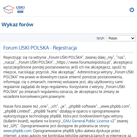
Wykaz forów
Język:
Forum USKI POLSKA - Rejestracja
Rejestrując się na witrynie „Forum USKI POLSKA”, zwanej dalej „my”, ”nas”,
„nasza”, „Forum USKI POLSKA”, „https://www.forumuskipolska.pl”, akceptujesz
wyszczególnione poniżej postanowienia. Jeśli ich nie akceptujesz, opuść to
miejsce, naciskając przycisk „Nie akceptuję”. Administracja witryny „Forum USKI
POLSKA” ma prawo w dowolnym czasie zmienić poniższe postanowienia,
informując cię o zmianach, niemniej wskazane jest, aby użytkownicy sami
regularnie zaglądali do tego regulaminu. Korzystanie z witryny „Forum USKI
POLSKA” po zmianach regulaminu oznacza, że akceptujesz te zmiany ze
wszelkimi konsekwencjami prawnymi.
Nasze fora zwane też „one”, „ich”, „je”, „phpBB software”, „www.phpbb.com”,
„phpBB Limited”, „phpBB Teams” działają w oparciu o oprogramowanie
wykorzystujące technologię phpBB, która jest środowiskiem typu witryny
(bulletin board), wydane na licencji „
GNU General Public License v2
” zwanej
też „GPL”. Oprogramowanie jest dostępne do pobrania ze strony
www.phpbb.com
. Oprogramowanie phpBB tylko ułatwia dyskusje przez
internet, a jego autorzy nie kontrolują tekstów zamieszczanych w internecie za