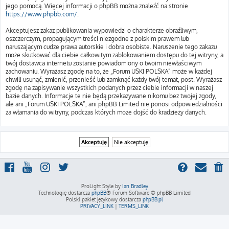
jego pomocą. Więcej informacji o phpBB można znaleźć na stronie
https://www.phpbb.com/
.
Akceptujesz zakaz publikowania wypowiedzi o charakterze obraźliwym,
oszczerczym, propagującym treści niezgodne z polskim prawem lub
naruszającym cudze prawa autorskie i dobra osobiste. Naruszenie tego zakazu
może skutkować dla ciebie całkowitym zablokowaniem dostępu do tej witryny, a
twój dostawca internetu zostanie powiadomiony o twoim niewłaściwym
zachowaniu. Wyrażasz zgodę na to, że „Forum USKI POLSKA” może w każdej
chwili usunąć, zmienić, przenieść lub zamknąć każdy twój temat, post. Wyrażasz
zgodę na zapisywanie wszystkich podanych przez ciebie informacji w naszej
bazie danych. Informacje te nie będą przekazywane nikomu bez twojej zgody,
ale ani „Forum USKI POLSKA”, ani phpBB Limited nie ponosi odpowiedzialności
za włamania do witryny, podczas których może dojść do kradzieży danych.
ProLight Style by
Ian Bradley
Technologię dostarcza
phpBB
® Forum Software © phpBB Limited
Polski pakiet językowy dostarcza
phpBB.pl
PRIVACY_LINK
|
TERMS_LINK