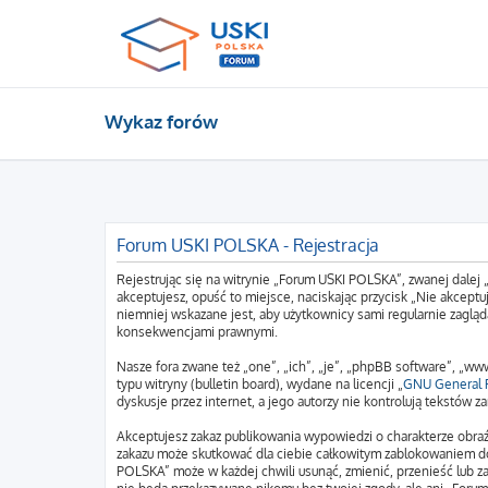
Wykaz forów
Forum USKI POLSKA - Rejestracja
Rejestrując się na witrynie „Forum USKI POLSKA”, zwanej dalej 
akceptujesz, opuść to miejsce, naciskając przycisk „Nie akcep
niemniej wskazane jest, aby użytkownicy sami regularnie zagląd
konsekwencjami prawnymi.
Nasze fora zwane też „one”, „ich”, „je”, „phpBB software”, „
typu witryny (bulletin board), wydane na licencji „
GNU General P
dyskusje przez internet, a jego autorzy nie kontrolują tekstów
Akceptujesz zakaz publikowania wypowiedzi o charakterze obraź
zakazu może skutkować dla ciebie całkowitym zablokowaniem do
POLSKA” może w każdej chwili usunąć, zmienić, przenieść lub z