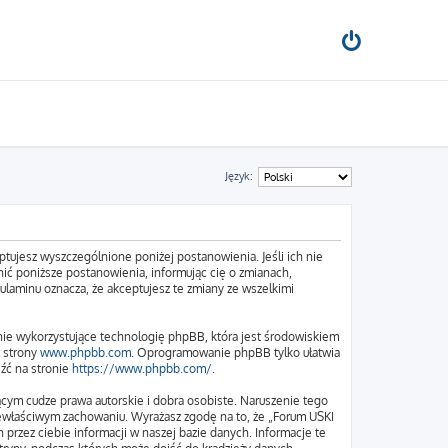
Język:
tujesz wyszczególnione poniżej postanowienia. Jeśli ich nie
ić poniższe postanowienia, informując cię o zmianach,
ulaminu oznacza, że akceptujesz te zmiany ze wszelkimi
nie wykorzystujące technologię phpBB, która jest środowiskiem
e strony
www.phpbb.com
. Oprogramowanie phpBB tylko ułatwia
eźć na stronie
https://www.phpbb.com/
.
cym cudze prawa autorskie i dobra osobiste. Naruszenie tego
iewłaściwym zachowaniu. Wyrażasz zgodę na to, że „Forum USKI
przez ciebie informacji w naszej bazie danych. Informacje te