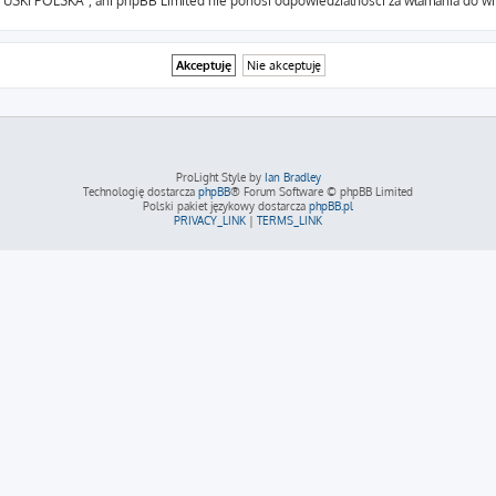
m USKI POLSKA”, ani phpBB Limited nie ponosi odpowiedzialności za włamania do wit
ProLight Style by
Ian Bradley
Technologię dostarcza
phpBB
® Forum Software © phpBB Limited
Polski pakiet językowy dostarcza
phpBB.pl
PRIVACY_LINK
|
TERMS_LINK