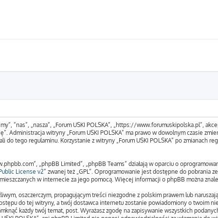
„my”, ”nas”, „nasza”, „Forum USKI POLSKA”, „https://www.forumuskipolska.pl”, akcep
tuję”. Administracja witryny „Forum USKI POLSKA” ma prawo w dowolnym czasie zmien
ali do tego regulaminu. Korzystanie z witryny „Forum USKI POLSKA” po zmianach reg
www.phpbb.com”, „phpBB Limited”, „phpBB Teams” działają w oparciu o oprogramowa
ublic License v2
” zwanej też „GPL”. Oprogramowanie jest dostępne do pobrania z
 zamieszczanych w internecie za jego pomocą. Więcej informacji o phpBB można znal
liwym, oszczerczym, propagującym treści niezgodne z polskim prawem lub naruszają
stępu do tej witryny, a twój dostawca internetu zostanie powiadomiony o twoim n
amknąć każdy twój temat, post. Wyrażasz zgodę na zapisywanie wszystkich podanych 