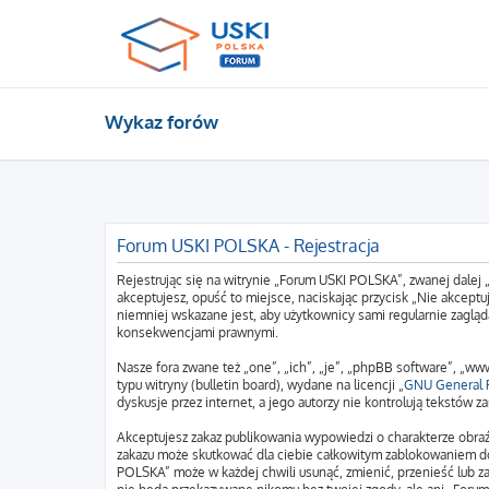
Wykaz forów
Forum USKI POLSKA - Rejestracja
Rejestrując się na witrynie „Forum USKI POLSKA”, zwanej dalej 
akceptujesz, opuść to miejsce, naciskając przycisk „Nie akcep
niemniej wskazane jest, aby użytkownicy sami regularnie zagląd
konsekwencjami prawnymi.
Nasze fora zwane też „one”, „ich”, „je”, „phpBB software”, „
typu witryny (bulletin board), wydane na licencji „
GNU General P
dyskusje przez internet, a jego autorzy nie kontrolują tekstów
Akceptujesz zakaz publikowania wypowiedzi o charakterze obraź
zakazu może skutkować dla ciebie całkowitym zablokowaniem do
POLSKA” może w każdej chwili usunąć, zmienić, przenieść lub z