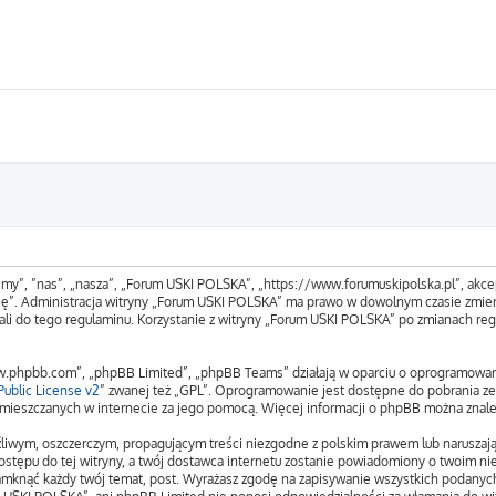
„my”, ”nas”, „nasza”, „Forum USKI POLSKA”, „https://www.forumuskipolska.pl”, akcep
tuję”. Administracja witryny „Forum USKI POLSKA” ma prawo w dowolnym czasie zmien
ali do tego regulaminu. Korzystanie z witryny „Forum USKI POLSKA” po zmianach reg
www.phpbb.com”, „phpBB Limited”, „phpBB Teams” działają w oparciu o oprogramowa
ublic License v2
” zwanej też „GPL”. Oprogramowanie jest dostępne do pobrania z
 zamieszczanych w internecie za jego pomocą. Więcej informacji o phpBB można znal
liwym, oszczerczym, propagującym treści niezgodne z polskim prawem lub naruszają
stępu do tej witryny, a twój dostawca internetu zostanie powiadomiony o twoim n
amknąć każdy twój temat, post. Wyrażasz zgodę na zapisywanie wszystkich podanych 