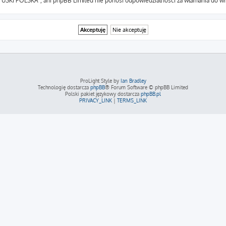
m USKI POLSKA”, ani phpBB Limited nie ponosi odpowiedzialności za włamania do wit
ProLight Style by
Ian Bradley
Technologię dostarcza
phpBB
® Forum Software © phpBB Limited
Polski pakiet językowy dostarcza
phpBB.pl
PRIVACY_LINK
|
TERMS_LINK