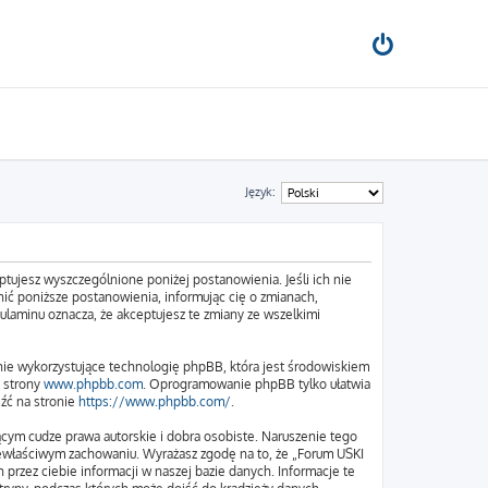
Język:
tujesz wyszczególnione poniżej postanowienia. Jeśli ich nie
ić poniższe postanowienia, informując cię o zmianach,
ulaminu oznacza, że akceptujesz te zmiany ze wszelkimi
nie wykorzystujące technologię phpBB, która jest środowiskiem
e strony
www.phpbb.com
. Oprogramowanie phpBB tylko ułatwia
eźć na stronie
https://www.phpbb.com/
.
cym cudze prawa autorskie i dobra osobiste. Naruszenie tego
iewłaściwym zachowaniu. Wyrażasz zgodę na to, że „Forum USKI
przez ciebie informacji w naszej bazie danych. Informacje te