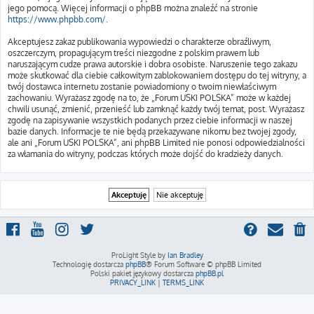
jego pomocą. Więcej informacji o phpBB można znaleźć na stronie
https://www.phpbb.com/
.
Akceptujesz zakaz publikowania wypowiedzi o charakterze obraźliwym,
oszczerczym, propagującym treści niezgodne z polskim prawem lub
naruszającym cudze prawa autorskie i dobra osobiste. Naruszenie tego zakazu
może skutkować dla ciebie całkowitym zablokowaniem dostępu do tej witryny, a
twój dostawca internetu zostanie powiadomiony o twoim niewłaściwym
zachowaniu. Wyrażasz zgodę na to, że „Forum USKI POLSKA” może w każdej
chwili usunąć, zmienić, przenieść lub zamknąć każdy twój temat, post. Wyrażasz
zgodę na zapisywanie wszystkich podanych przez ciebie informacji w naszej
bazie danych. Informacje te nie będą przekazywane nikomu bez twojej zgody,
ale ani „Forum USKI POLSKA”, ani phpBB Limited nie ponosi odpowiedzialności
za włamania do witryny, podczas których może dojść do kradzieży danych.
ProLight Style by
Ian Bradley
Technologię dostarcza
phpBB
® Forum Software © phpBB Limited
Polski pakiet językowy dostarcza
phpBB.pl
PRIVACY_LINK
|
TERMS_LINK