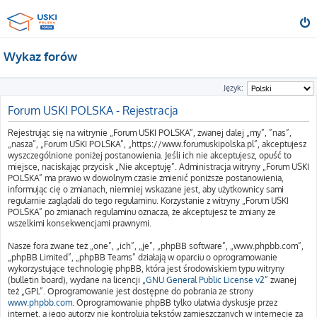
Wykaz forów
Język:
Forum USKI POLSKA - Rejestracja
Rejestrując się na witrynie „Forum USKI POLSKA”, zwanej dalej „my”, ”nas”,
„nasza”, „Forum USKI POLSKA”, „https://www.forumuskipolska.pl”, akceptujesz
wyszczególnione poniżej postanowienia. Jeśli ich nie akceptujesz, opuść to
miejsce, naciskając przycisk „Nie akceptuję”. Administracja witryny „Forum USKI
POLSKA” ma prawo w dowolnym czasie zmienić poniższe postanowienia,
informując cię o zmianach, niemniej wskazane jest, aby użytkownicy sami
regularnie zaglądali do tego regulaminu. Korzystanie z witryny „Forum USKI
POLSKA” po zmianach regulaminu oznacza, że akceptujesz te zmiany ze
wszelkimi konsekwencjami prawnymi.
Nasze fora zwane też „one”, „ich”, „je”, „phpBB software”, „www.phpbb.com”,
„phpBB Limited”, „phpBB Teams” działają w oparciu o oprogramowanie
wykorzystujące technologię phpBB, która jest środowiskiem typu witryny
(bulletin board), wydane na licencji „
GNU General Public License v2
” zwanej
też „GPL”. Oprogramowanie jest dostępne do pobrania ze strony
www.phpbb.com
. Oprogramowanie phpBB tylko ułatwia dyskusje przez
internet, a jego autorzy nie kontrolują tekstów zamieszczanych w internecie za