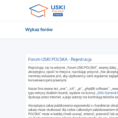
Wykaz forów
Forum USKI POLSKA - Rejestracja
Rejestrując się na witrynie „Forum USKI POLSKA”, zwanej dalej 
akceptujesz, opuść to miejsce, naciskając przycisk „Nie akcep
niemniej wskazane jest, aby użytkownicy sami regularnie zagląd
konsekwencjami prawnymi.
Nasze fora zwane też „one”, „ich”, „je”, „phpBB software”, „
typu witryny (bulletin board), wydane na licencji „
GNU General P
dyskusje przez internet, a jego autorzy nie kontrolują tekstów
Akceptujesz zakaz publikowania wypowiedzi o charakterze obraź
zakazu może skutkować dla ciebie całkowitym zablokowaniem do
POLSKA” może w każdej chwili usunąć, zmienić, przenieść lub z