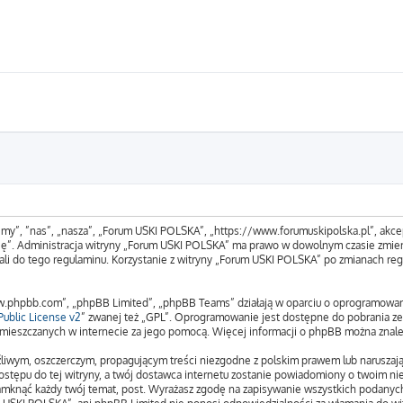
„my”, ”nas”, „nasza”, „Forum USKI POLSKA”, „https://www.forumuskipolska.pl”, akcep
tuję”. Administracja witryny „Forum USKI POLSKA” ma prawo w dowolnym czasie zmien
ali do tego regulaminu. Korzystanie z witryny „Forum USKI POLSKA” po zmianach reg
www.phpbb.com”, „phpBB Limited”, „phpBB Teams” działają w oparciu o oprogramowa
ublic License v2
” zwanej też „GPL”. Oprogramowanie jest dostępne do pobrania z
 zamieszczanych w internecie za jego pomocą. Więcej informacji o phpBB można znal
liwym, oszczerczym, propagującym treści niezgodne z polskim prawem lub naruszają
stępu do tej witryny, a twój dostawca internetu zostanie powiadomiony o twoim n
amknąć każdy twój temat, post. Wyrażasz zgodę na zapisywanie wszystkich podanych 