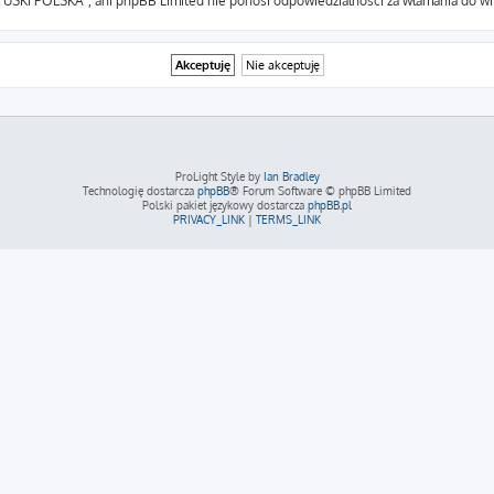
m USKI POLSKA”, ani phpBB Limited nie ponosi odpowiedzialności za włamania do wit
ProLight Style by
Ian Bradley
Technologię dostarcza
phpBB
® Forum Software © phpBB Limited
Polski pakiet językowy dostarcza
phpBB.pl
PRIVACY_LINK
|
TERMS_LINK