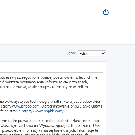
Język:
tujesz wyszczególnione poniżej postanowienia. Jeśli ich nie
ić poniższe postanowienia, informując cię o zmianach,
ulaminu oznacza, że akceptujesz te zmiany ze wszelkimi
nie wykorzystujące technologię phpBB, która jest środowiskiem
e strony
www.phpbb.com
. Oprogramowanie phpBB tylko ułatwia
eźć na stronie
https://www.phpbb.com/
.
cym cudze prawa autorskie i dobra osobiste. Naruszenie tego
iewłaściwym zachowaniu. Wyrażasz zgodę na to, że „Forum USKI
przez ciebie informacji w naszej bazie danych. Informacje te