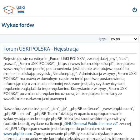
Wykaz forów
Język:
Forum USKI POLSKA - Rejestracja
Rejestrując się na witrynie „Forum USKI POLSKA”, zwanej dalej „my”, ”nas”,
„nasza”, „Forum USKI POLSKA”, „https://www.forumuskipolska.pl”, akceptujesz
wyszczególnione poniżej postanowienia. Jeśli ich nie akceptujesz, opuść to
miejsce, naciskając przycisk „Nie akceptuję”. Administracja witryny „Forum USKI
POLSKA” ma prawo w dowolnym czasie zmienić poniższe postanowienia,
informując cię o zmianach, niemniej wskazane jest, aby użytkownicy sami
regularnie zaglądali do tego regulaminu. Korzystanie z witryny „Forum USKI
POLSKA” po zmianach regulaminu oznacza, że akceptujesz te zmiany ze
wszelkimi konsekwencjami prawnymi.
Nasze fora zwane też „one”, „ich”, „je”, „phpBB software”, „www.phpbb.com”,
„phpBB Limited”, „phpBB Teams” działają w oparciu o oprogramowanie
wykorzystujące technologię phpBB, która jest środowiskiem typu witryny
(bulletin board), wydane na licencji „
GNU General Public License v2
” zwanej
też „GPL”. Oprogramowanie jest dostępne do pobrania ze strony
www.phpbb.com
. Oprogramowanie phpBB tylko ułatwia dyskusje przez
internet, a jego autorzy nie kontrolują tekstów zamieszczanych w internecie za