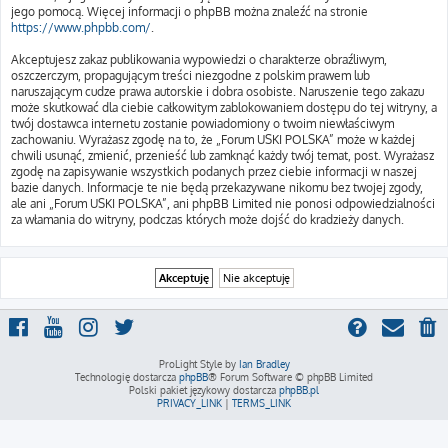
jego pomocą. Więcej informacji o phpBB można znaleźć na stronie
https://www.phpbb.com/
.
Akceptujesz zakaz publikowania wypowiedzi o charakterze obraźliwym,
oszczerczym, propagującym treści niezgodne z polskim prawem lub
naruszającym cudze prawa autorskie i dobra osobiste. Naruszenie tego zakazu
może skutkować dla ciebie całkowitym zablokowaniem dostępu do tej witryny, a
twój dostawca internetu zostanie powiadomiony o twoim niewłaściwym
zachowaniu. Wyrażasz zgodę na to, że „Forum USKI POLSKA” może w każdej
chwili usunąć, zmienić, przenieść lub zamknąć każdy twój temat, post. Wyrażasz
zgodę na zapisywanie wszystkich podanych przez ciebie informacji w naszej
bazie danych. Informacje te nie będą przekazywane nikomu bez twojej zgody,
ale ani „Forum USKI POLSKA”, ani phpBB Limited nie ponosi odpowiedzialności
za włamania do witryny, podczas których może dojść do kradzieży danych.
ProLight Style by
Ian Bradley
Technologię dostarcza
phpBB
® Forum Software © phpBB Limited
Polski pakiet językowy dostarcza
phpBB.pl
PRIVACY_LINK
|
TERMS_LINK