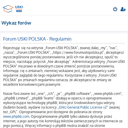
Wykaz forów
Forum USKI POLSKA - Regulamin
Rejestrując się na witrynie „Forum USKI POLSKA”, zwanej dalej „my”, ”nas”,
„nasza”, „Forum USKI POLSKA”, „https://www.forumuskipolska.pl”, akceptujesz
wyszczególnione poniżej postanowienia. Jeśli ich nie akceptujesz, opuść to
miejsce, naciskając przycisk „Nie akceptuję”. Administracja witryny „Forum USKI
POLSKA” ma prawo w dowolnym czasie zmienić poniższe postanowienia,
informując cię o zmianach, niemniej wskazane jest, aby użytkownicy sami
regularnie zaglądali do tego regulaminu. Korzystanie z witryny „Forum USKI
POLSKA” po zmianach regulaminu oznacza, że akceptujesz te zmiany ze
wszelkimi konsekwencjami prawnymi.
Nasze fora zwane też „one”, „ich”, „je”, „phpBB software”, „www.phpbb.com”,
„phpBB Limited”, „phpBB Teams” działają w oparciu o oprogramowanie
wykorzystujące technologię phpBB, która jest środowiskiem typu witryny
(bulletin board), wydane na licencji „
GNU General Public License v2
” zwanej
też „GPL”. Oprogramowanie jest dostępne do pobrania ze strony
www.phpbb.com
. Oprogramowanie phpBB tylko ułatwia dyskusje przez
internet, a jego autorzy nie kontrolują tekstów zamieszczanych w internecie za
jego pomocą. Więcej informacji o phpBB można znaleźć na stronie