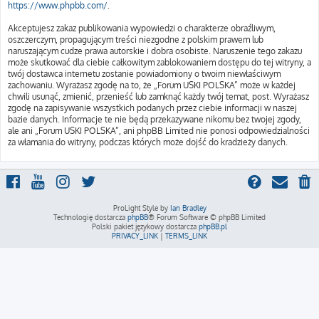
https://www.phpbb.com/
.
Akceptujesz zakaz publikowania wypowiedzi o charakterze obraźliwym,
oszczerczym, propagującym treści niezgodne z polskim prawem lub
naruszającym cudze prawa autorskie i dobra osobiste. Naruszenie tego zakazu
może skutkować dla ciebie całkowitym zablokowaniem dostępu do tej witryny, a
twój dostawca internetu zostanie powiadomiony o twoim niewłaściwym
zachowaniu. Wyrażasz zgodę na to, że „Forum USKI POLSKA” może w każdej
chwili usunąć, zmienić, przenieść lub zamknąć każdy twój temat, post. Wyrażasz
zgodę na zapisywanie wszystkich podanych przez ciebie informacji w naszej
bazie danych. Informacje te nie będą przekazywane nikomu bez twojej zgody,
ale ani „Forum USKI POLSKA”, ani phpBB Limited nie ponosi odpowiedzialności
za włamania do witryny, podczas których może dojść do kradzieży danych.
ProLight Style by
Ian Bradley
Technologię dostarcza
phpBB
® Forum Software © phpBB Limited
Polski pakiet językowy dostarcza
phpBB.pl
PRIVACY_LINK
|
TERMS_LINK