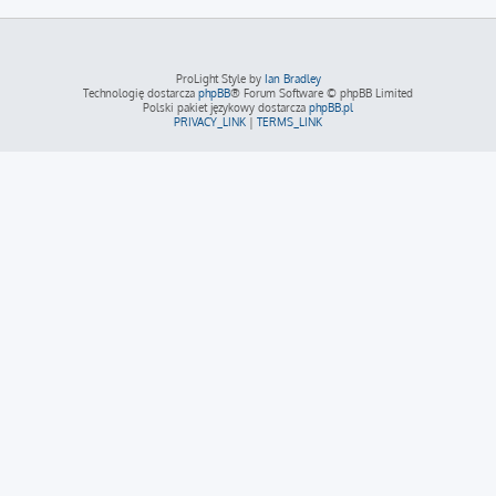
ProLight Style by
Ian Bradley
Technologię dostarcza
phpBB
® Forum Software © phpBB Limited
Polski pakiet językowy dostarcza
phpBB.pl
PRIVACY_LINK
|
TERMS_LINK