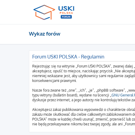
Wykaz forów
Forum USKI POLSKA - Regulamin
Rejestrując się na witrynie „Forum USKI POLSKA”, zwanej dalej 
akceptujesz, opuść to miejsce, naciskając przycisk „Nie akcep
niemniej wskazane jest, aby użytkownicy sami regularnie zagląd
konsekwencjami prawnymi.
Nasze fora zwane też „one”, „ich”, „je”, „phpBB software”, „
typu witryny (bulletin board), wydane na licencji „
GNU General P
dyskusje przez internet, a jego autorzy nie kontrolują tekstów
Akceptujesz zakaz publikowania wypowiedzi o charakterze obraź
zakazu może skutkować dla ciebie całkowitym zablokowaniem do
POLSKA” może w każdej chwili usunąć, zmienić, przenieść lub z
nie będą przekazywane nikomu bez twojej zgody, ale ani „Foru