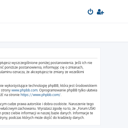
tujesz wyszczególnione poniżej postanowienia. Jeśli ich nie
ić poniższe postanowienia, informując cię o zmianach,
ulaminu oznacza, że akceptujesz te zmiany ze wszelkimi
nie wykorzystujące technologię phpBB, która jest środowiskiem
e strony
www.phpbb.com
. Oprogramowanie phpBB tylko ułatwia
eźć na stronie
https://www.phpbb.com/
.
cym cudze prawa autorskie i dobra osobiste. Naruszenie tego
iewłaściwym zachowaniu. Wyrażasz zgodę na to, że „Forum USKI
przez ciebie informacji w naszej bazie danych. Informacje te
ryny, podczas których może dojść do kradzieży danych.