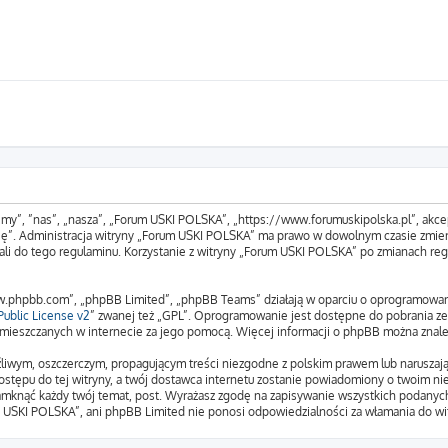
„my”, ”nas”, „nasza”, „Forum USKI POLSKA”, „https://www.forumuskipolska.pl”, akcep
tuję”. Administracja witryny „Forum USKI POLSKA” ma prawo w dowolnym czasie zmien
ali do tego regulaminu. Korzystanie z witryny „Forum USKI POLSKA” po zmianach reg
www.phpbb.com”, „phpBB Limited”, „phpBB Teams” działają w oparciu o oprogramowa
ublic License v2
” zwanej też „GPL”. Oprogramowanie jest dostępne do pobrania z
 zamieszczanych w internecie za jego pomocą. Więcej informacji o phpBB można znal
liwym, oszczerczym, propagującym treści niezgodne z polskim prawem lub naruszają
stępu do tej witryny, a twój dostawca internetu zostanie powiadomiony o twoim n
amknąć każdy twój temat, post. Wyrażasz zgodę na zapisywanie wszystkich podanych 
m USKI POLSKA”, ani phpBB Limited nie ponosi odpowiedzialności za włamania do wit