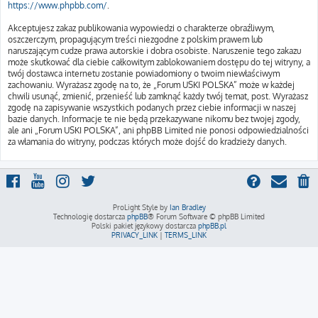
https://www.phpbb.com/
.
Akceptujesz zakaz publikowania wypowiedzi o charakterze obraźliwym,
oszczerczym, propagującym treści niezgodne z polskim prawem lub
naruszającym cudze prawa autorskie i dobra osobiste. Naruszenie tego zakazu
może skutkować dla ciebie całkowitym zablokowaniem dostępu do tej witryny, a
twój dostawca internetu zostanie powiadomiony o twoim niewłaściwym
zachowaniu. Wyrażasz zgodę na to, że „Forum USKI POLSKA” może w każdej
chwili usunąć, zmienić, przenieść lub zamknąć każdy twój temat, post. Wyrażasz
zgodę na zapisywanie wszystkich podanych przez ciebie informacji w naszej
bazie danych. Informacje te nie będą przekazywane nikomu bez twojej zgody,
ale ani „Forum USKI POLSKA”, ani phpBB Limited nie ponosi odpowiedzialności
za włamania do witryny, podczas których może dojść do kradzieży danych.
ProLight Style by
Ian Bradley
Technologię dostarcza
phpBB
® Forum Software © phpBB Limited
Polski pakiet językowy dostarcza
phpBB.pl
PRIVACY_LINK
|
TERMS_LINK