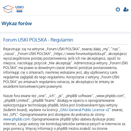
Wykaz forów
Forum USKI POLSKA - Regulamin
Rejestrując się na witrynie „Forum USKI POLSKA”, zwanej dalej „my”, ”nas”,
„nasza”, „Forum USKI POLSKA”, „https://www.forumuskipolska.pl”, akceptujesz
wyszczególnione poniżej postanowienia. Jeśli ich nie akceptujesz, opuść to
miejsce, naciskając przycisk „Nie akceptuję”. Administracja witryny „Forum USKI
POLSKA” ma prawo w dowolnym czasie zmienić poniższe postanowienia,
informując cię o zmianach, niemniej wskazane jest, aby użytkownicy sami
regularnie zaglądali do tego regulaminu. Korzystanie z witryny „Forum USKI
POLSKA” po zmianach regulaminu oznacza, że akceptujesz te zmiany ze
wszelkimi konsekwencjami prawnymi.
Nasze fora zwane też „one”, „ich”, „je”, „phpBB software”, „www.phpbb.com”,
„phpBB Limited”, „phpBB Teams” działają w oparciu o oprogramowanie
wykorzystujące technologię phpBB, która jest środowiskiem typu witryny
(bulletin board), wydane na licencji „
GNU General Public License v2
” zwanej
też „GPL”. Oprogramowanie jest dostępne do pobrania ze strony
www.phpbb.com
. Oprogramowanie phpBB tylko ułatwia dyskusje przez
internet, a jego autorzy nie kontrolują tekstów zamieszczanych w internecie za
jego pomocą. Więcej informacji o phpBB można znaleźć na stronie