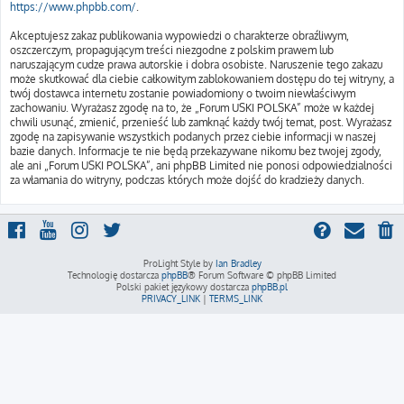
https://www.phpbb.com/
.
Akceptujesz zakaz publikowania wypowiedzi o charakterze obraźliwym,
oszczerczym, propagującym treści niezgodne z polskim prawem lub
naruszającym cudze prawa autorskie i dobra osobiste. Naruszenie tego zakazu
może skutkować dla ciebie całkowitym zablokowaniem dostępu do tej witryny, a
twój dostawca internetu zostanie powiadomiony o twoim niewłaściwym
zachowaniu. Wyrażasz zgodę na to, że „Forum USKI POLSKA” może w każdej
chwili usunąć, zmienić, przenieść lub zamknąć każdy twój temat, post. Wyrażasz
zgodę na zapisywanie wszystkich podanych przez ciebie informacji w naszej
bazie danych. Informacje te nie będą przekazywane nikomu bez twojej zgody,
ale ani „Forum USKI POLSKA”, ani phpBB Limited nie ponosi odpowiedzialności
za włamania do witryny, podczas których może dojść do kradzieży danych.
ProLight Style by
Ian Bradley
Technologię dostarcza
phpBB
® Forum Software © phpBB Limited
Polski pakiet językowy dostarcza
phpBB.pl
PRIVACY_LINK
|
TERMS_LINK