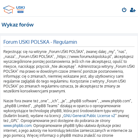
Wykaz forów
Forum USKI POLSKA - Regulamin
Rejestrując się na witrynie „Forum USKI POLSKA”, zwanej dalej „my”, ”nas”,
„nasza”, „Forum USKI POLSKA”, „https://www.forumuskipolska.pl”, akceptujesz
wyszczególnione poniżej postanowienia. Jeśli ich nie akceptujesz, opuść to
miejsce, naciskając przycisk „Nie akceptuję”. Administracja witryny „Forum USKI
POLSKA” ma prawo w dowolnym czasie zmienić poniższe postanowienia,
informując cię o zmianach, niemniej wskazane jest, aby użytkownicy sami
regularnie zaglądali do tego regulaminu. Korzystanie z witryny „Forum USKI
POLSKA” po zmianach regulaminu oznacza, że akceptujesz te zmiany ze
wszelkimi konsekwencjami prawnymi.
Nasze fora zwane też „one”, „ich”, „je”, „phpBB software”, „www.phpbb.com”,
„phpBB Limited”, „phpBB Teams” działają w oparciu o oprogramowanie
wykorzystujące technologię phpBB, która jest środowiskiem typu witryny
(bulletin board), wydane na licencji „
GNU General Public License v2
” zwanej
też „GPL”. Oprogramowanie jest dostępne do pobrania ze strony
www.phpbb.com
. Oprogramowanie phpBB tylko ułatwia dyskusje przez
internet, a jego autorzy nie kontrolują tekstów zamieszczanych w internecie za
jego pomocą. Więcej informacji o phpBB można znaleźć na stronie