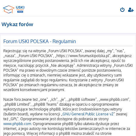
Wykaz forów
Forum USKI POLSKA - Regulamin
Rejestrując się na witrynie „Forum USKI POLSKA”, zwanej dalej „my”, ”nas”,
„nasza”, „Forum USKI POLSKA”, „https://www.forumuskipolska.pl”, akceptujesz
wyszczególnione poniżej postanowienia. Jeśli ich nie akceptujesz, opuść to
miejsce, naciskając przycisk „Nie akceptuję”. Administracja witryny „Forum USKI
POLSKA” ma prawo w dowolnym czasie zmienić poniższe postanowienia,
informując cię o zmianach, niemniej wskazane jest, aby użytkownicy sami
regularnie zaglądali do tego regulaminu. Korzystanie z witryny „Forum USKI
POLSKA” po zmianach regulaminu oznacza, że akceptujesz te zmiany ze
wszelkimi konsekwencjami prawnymi.
Nasze fora zwane też „one”, „ich”, „je”, „phpBB software”, „www.phpbb.com”,
„phpBB Limited”, „phpBB Teams” działają w oparciu o oprogramowanie
wykorzystujące technologię phpBB, która jest środowiskiem typu witryny
(bulletin board), wydane na licencji „
GNU General Public License v2
” zwanej
też „GPL”. Oprogramowanie jest dostępne do pobrania ze strony
www.phpbb.com
. Oprogramowanie phpBB tylko ułatwia dyskusje przez
internet, a jego autorzy nie kontrolują tekstów zamieszczanych w internecie za
jego pomocą. Więcej informacji o phpBB można znaleźć na stronie