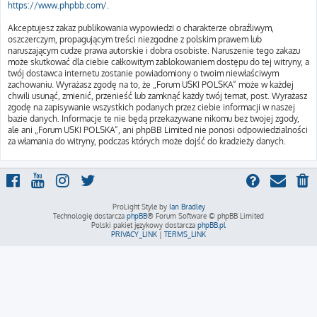
https://www.phpbb.com/
.
Akceptujesz zakaz publikowania wypowiedzi o charakterze obraźliwym,
oszczerczym, propagującym treści niezgodne z polskim prawem lub
naruszającym cudze prawa autorskie i dobra osobiste. Naruszenie tego zakazu
może skutkować dla ciebie całkowitym zablokowaniem dostępu do tej witryny, a
twój dostawca internetu zostanie powiadomiony o twoim niewłaściwym
zachowaniu. Wyrażasz zgodę na to, że „Forum USKI POLSKA” może w każdej
chwili usunąć, zmienić, przenieść lub zamknąć każdy twój temat, post. Wyrażasz
zgodę na zapisywanie wszystkich podanych przez ciebie informacji w naszej
bazie danych. Informacje te nie będą przekazywane nikomu bez twojej zgody,
ale ani „Forum USKI POLSKA”, ani phpBB Limited nie ponosi odpowiedzialności
za włamania do witryny, podczas których może dojść do kradzieży danych.
ProLight Style by
Ian Bradley
Technologię dostarcza
phpBB
® Forum Software © phpBB Limited
Polski pakiet językowy dostarcza
phpBB.pl
PRIVACY_LINK
|
TERMS_LINK