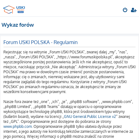
Wykaz forów
Forum USKI POLSKA - Regulamin
Rejestrując się na witrynie „Forum USKI POLSKA”, zwanej dalej „my”, ”nas”,
„nasza”, „Forum USKI POLSKA”, „https://www.forumuskipolska.pl”, akceptujesz
wyszczególnione poniżej postanowienia. Jeśli ich nie akceptujesz, opuść to
miejsce, naciskając przycisk „Nie akceptuję”. Administracja witryny „Forum USKI
POLSKA” ma prawo w dowolnym czasie zmienić poniższe postanowienia,
informując cię o zmianach, niemniej wskazane jest, aby użytkownicy sami
regularnie zaglądali do tego regulaminu. Korzystanie z witryny „Forum USKI
POLSKA” po zmianach regulaminu oznacza, że akceptujesz te zmiany ze
wszelkimi konsekwencjami prawnymi.
Nasze fora zwane też „one”, „ich”, „je”, „phpBB software”, „www.phpbb.com”,
„phpBB Limited”, „phpBB Teams” działają w oparciu o oprogramowanie
wykorzystujące technologię phpBB, która jest środowiskiem typu witryny
(bulletin board), wydane na licencji „
GNU General Public License v2
” zwanej
też „GPL”. Oprogramowanie jest dostępne do pobrania ze strony
www.phpbb.com
. Oprogramowanie phpBB tylko ułatwia dyskusje przez
internet, a jego autorzy nie kontrolują tekstów zamieszczanych w internecie za
jego pomocą. Więcej informacji o phpBB można znaleźć na stronie