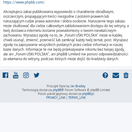
https://www.phpbb.com/
.
Akceptujesz zakaz publikowania wypowiedzi o charakterze obraźliwym,
oszczerczym, propagującym treści niezgodne z polskim prawem lub
naruszającym cudze prawa autorskie i dobra osobiste. Naruszenie tego zakazu
może skutkować dla ciebie całkowitym zablokowaniem dostępu do tej witryny, a
twój dostawca internetu zostanie powiadomiony o twoim niewłaściwym
zachowaniu. Wyrażasz zgodę na to, że „Forum USKI POLSKA” może w każdej
chwili usunąć, zmienić, przenieść lub zamknąć każdy twój temat, post. Wyrażasz
zgodę na zapisywanie wszystkich podanych przez ciebie informacji w naszej
bazie danych. Informacje te nie będą przekazywane nikomu bez twojej zgody,
ale ani „Forum USKI POLSKA”, ani phpBB Limited nie ponosi odpowiedzialności
za włamania do witryny, podczas których może dojść do kradzieży danych.
ProLight Style by
Ian Bradley
Technologię dostarcza
phpBB
® Forum Software © phpBB Limited
Polski pakiet językowy dostarcza
phpBB.pl
PRIVACY_LINK
|
TERMS_LINK