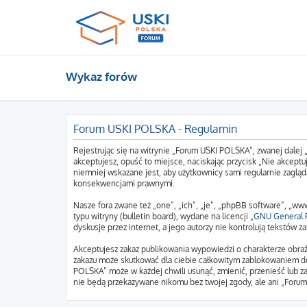
Wykaz forów
Forum USKI POLSKA - Regulamin
Rejestrując się na witrynie „Forum USKI POLSKA”, zwanej dalej 
akceptujesz, opuść to miejsce, naciskając przycisk „Nie akcep
niemniej wskazane jest, aby użytkownicy sami regularnie zagląd
konsekwencjami prawnymi.
Nasze fora zwane też „one”, „ich”, „je”, „phpBB software”, „
typu witryny (bulletin board), wydane na licencji „
GNU General P
dyskusje przez internet, a jego autorzy nie kontrolują tekstów
Akceptujesz zakaz publikowania wypowiedzi o charakterze obraź
zakazu może skutkować dla ciebie całkowitym zablokowaniem do
POLSKA” może w każdej chwili usunąć, zmienić, przenieść lub z
nie będą przekazywane nikomu bez twojej zgody, ale ani „Foru