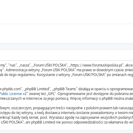
„my”, ”nas”, „nasza”, „Forum USKI POLSKA”, „https://www.forumuskipolska.pl”, akcep
tuję”. Administracja witryny „Forum USKI POLSKA” ma prawo w dowolnym czasie zmien
ali do tego regulaminu. Korzystanie z witryny „Forum USKI POLSKA” po zmianach reg
www.phpbb.com”, „phpBB Limited”, „phpBB Teams” działają w oparciu o oprogramowa
ublic License v2
” zwanej też „GPL”. Oprogramowanie jest dostępne do pobrania z
 zamieszczanych w internecie za jego pomocą. Więcej informacji o phpBB można znal
liwym, oszczerczym, propagującym treści niezgodne z polskim prawem lub naruszają
stępu do tej witryny, a twój dostawca internetu zostanie powiadomiony o twoim n
amknąć każdy twój temat, post. Wyrażasz zgodę na zapisywanie wszystkich podanych 
m USKI POLSKA”, ani phpBB Limited nie ponosi odpowiedzialności za włamania do wit