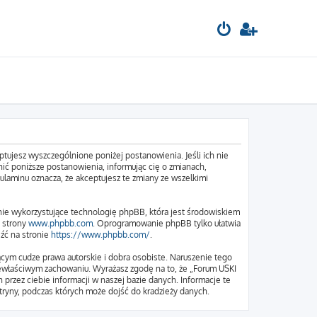
tujesz wyszczególnione poniżej postanowienia. Jeśli ich nie
ić poniższe postanowienia, informując cię o zmianach,
ulaminu oznacza, że akceptujesz te zmiany ze wszelkimi
nie wykorzystujące technologię phpBB, która jest środowiskiem
e strony
www.phpbb.com
. Oprogramowanie phpBB tylko ułatwia
eźć na stronie
https://www.phpbb.com/
.
cym cudze prawa autorskie i dobra osobiste. Naruszenie tego
iewłaściwym zachowaniu. Wyrażasz zgodę na to, że „Forum USKI
przez ciebie informacji w naszej bazie danych. Informacje te
ryny, podczas których może dojść do kradzieży danych.