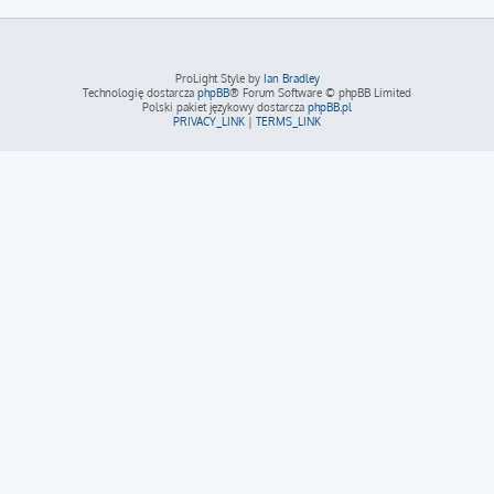
ProLight Style by
Ian Bradley
Technologię dostarcza
phpBB
® Forum Software © phpBB Limited
Polski pakiet językowy dostarcza
phpBB.pl
PRIVACY_LINK
|
TERMS_LINK