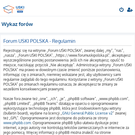
Wykaz forów
Forum USKI POLSKA - Regulamin
Rejestrując się na witrynie „Forum USKI POLSKA”, zwanej dalej „my”, ”nas”,
„nasza”, „Forum USKI POLSKA”, „https://www.forumuskipolska.pl”, akceptujesz
wyszczególnione poniżej postanowienia. Jeśli ich nie akceptujesz, opuść to
miejsce, naciskając przycisk „Nie akceptuję”. Administracja witryny „Forum USKI
POLSKA” ma prawo w dowolnym czasie zmienić poniższe postanowienia,
informując cię o zmianach, niemniej wskazane jest, aby użytkownicy sami
regularnie zaglądali do tego regulaminu. Korzystanie z witryny „Forum USKI
POLSKA” po zmianach regulaminu oznacza, że akceptujesz te zmiany ze
wszelkimi konsekwencjami prawnymi.
Nasze fora zwane też „one”, „ich”, „je”, „phpBB software”, „www.phpbb.com”,
„phpBB Limited”, „phpBB Teams” działają w oparciu o oprogramowanie
wykorzystujące technologię phpBB, która jest środowiskiem typu witryny
(bulletin board), wydane na licencji „
GNU General Public License v2
” zwanej
też „GPL”. Oprogramowanie jest dostępne do pobrania ze strony
www.phpbb.com
. Oprogramowanie phpBB tylko ułatwia dyskusje przez
internet, a jego autorzy nie kontrolują tekstów zamieszczanych w internecie za
jego pomocą. Więcej informacji o phpBB można znaleźć na stronie