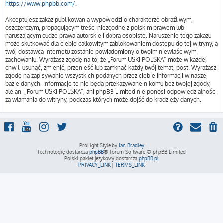
https://www.phpbb.com/
.
Akceptujesz zakaz publikowania wypowiedzi o charakterze obraźliwym,
oszczerczym, propagującym treści niezgodne z polskim prawem lub
naruszającym cudze prawa autorskie i dobra osobiste. Naruszenie tego zakazu
może skutkować dla ciebie całkowitym zablokowaniem dostępu do tej witryny, a
twój dostawca internetu zostanie powiadomiony o twoim niewłaściwym
zachowaniu. Wyrażasz zgodę na to, że „Forum USKI POLSKA” może w każdej
chwili usunąć, zmienić, przenieść lub zamknąć każdy twój temat, post. Wyrażasz
zgodę na zapisywanie wszystkich podanych przez ciebie informacji w naszej
bazie danych. Informacje te nie będą przekazywane nikomu bez twojej zgody,
ale ani „Forum USKI POLSKA”, ani phpBB Limited nie ponosi odpowiedzialności
za włamania do witryny, podczas których może dojść do kradzieży danych.
ProLight Style by
Ian Bradley
Technologię dostarcza
phpBB
® Forum Software © phpBB Limited
Polski pakiet językowy dostarcza
phpBB.pl
PRIVACY_LINK
|
TERMS_LINK