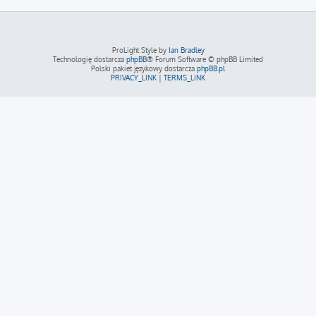
ProLight Style by
Ian Bradley
Technologię dostarcza
phpBB
® Forum Software © phpBB Limited
Polski pakiet językowy dostarcza
phpBB.pl
PRIVACY_LINK
|
TERMS_LINK