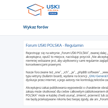
Wykaz forów
Forum USKI POLSKA - Regulamin
Rejestrując się na witrynie „Forum USKI POLSKA”, zwanej dalej 
akceptujesz, opuść to miejsce, naciskając przycisk „Nie akcep
niemniej wskazane jest, aby użytkownicy sami regularnie zagląd
konsekwencjami prawnymi.
Nasze fora zwane też „one”, „ich”, „je”, „phpBB software”, „
typu witryny (bulletin board), wydane na licencji „
GNU General P
dyskusje przez internet, a jego autorzy nie kontrolują tekstów
Akceptujesz zakaz publikowania wypowiedzi o charakterze obraź
zakazu może skutkować dla ciebie całkowitym zablokowaniem do
POLSKA” może w każdej chwili usunąć, zmienić, przenieść lub z
nie będą przekazywane nikomu bez twojej zgody, ale ani „Foru