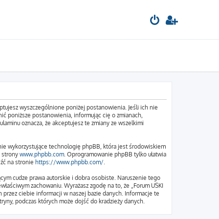
tujesz wyszczególnione poniżej postanowienia. Jeśli ich nie
ić poniższe postanowienia, informując cię o zmianach,
ulaminu oznacza, że akceptujesz te zmiany ze wszelkimi
nie wykorzystujące technologię phpBB, która jest środowiskiem
e strony
www.phpbb.com
. Oprogramowanie phpBB tylko ułatwia
eźć na stronie
https://www.phpbb.com/
.
cym cudze prawa autorskie i dobra osobiste. Naruszenie tego
iewłaściwym zachowaniu. Wyrażasz zgodę na to, że „Forum USKI
przez ciebie informacji w naszej bazie danych. Informacje te
ryny, podczas których może dojść do kradzieży danych.