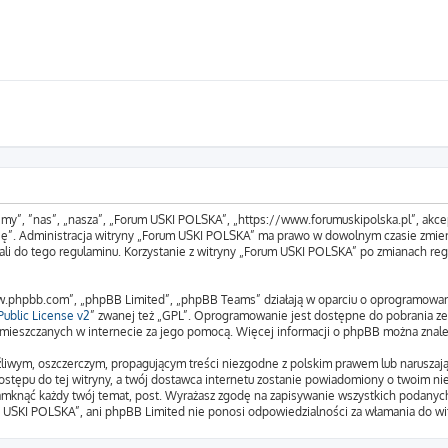
„my”, ”nas”, „nasza”, „Forum USKI POLSKA”, „https://www.forumuskipolska.pl”, akcep
tuję”. Administracja witryny „Forum USKI POLSKA” ma prawo w dowolnym czasie zmien
ali do tego regulaminu. Korzystanie z witryny „Forum USKI POLSKA” po zmianach reg
www.phpbb.com”, „phpBB Limited”, „phpBB Teams” działają w oparciu o oprogramowa
ublic License v2
” zwanej też „GPL”. Oprogramowanie jest dostępne do pobrania z
 zamieszczanych w internecie za jego pomocą. Więcej informacji o phpBB można znal
liwym, oszczerczym, propagującym treści niezgodne z polskim prawem lub naruszają
stępu do tej witryny, a twój dostawca internetu zostanie powiadomiony o twoim n
amknąć każdy twój temat, post. Wyrażasz zgodę na zapisywanie wszystkich podanych 
m USKI POLSKA”, ani phpBB Limited nie ponosi odpowiedzialności za włamania do wit