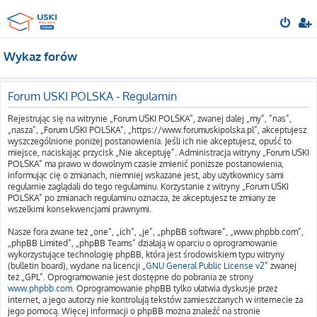
Wykaz forów
Forum USKI POLSKA - Regulamin
Rejestrując się na witrynie „Forum USKI POLSKA”, zwanej dalej „my”, ”nas”,
„nasza”, „Forum USKI POLSKA”, „https://www.forumuskipolska.pl”, akceptujesz
wyszczególnione poniżej postanowienia. Jeśli ich nie akceptujesz, opuść to
miejsce, naciskając przycisk „Nie akceptuję”. Administracja witryny „Forum USKI
POLSKA” ma prawo w dowolnym czasie zmienić poniższe postanowienia,
informując cię o zmianach, niemniej wskazane jest, aby użytkownicy sami
regularnie zaglądali do tego regulaminu. Korzystanie z witryny „Forum USKI
POLSKA” po zmianach regulaminu oznacza, że akceptujesz te zmiany ze
wszelkimi konsekwencjami prawnymi.
Nasze fora zwane też „one”, „ich”, „je”, „phpBB software”, „www.phpbb.com”,
„phpBB Limited”, „phpBB Teams” działają w oparciu o oprogramowanie
wykorzystujące technologię phpBB, która jest środowiskiem typu witryny
(bulletin board), wydane na licencji „
GNU General Public License v2
” zwanej
też „GPL”. Oprogramowanie jest dostępne do pobrania ze strony
www.phpbb.com
. Oprogramowanie phpBB tylko ułatwia dyskusje przez
internet, a jego autorzy nie kontrolują tekstów zamieszczanych w internecie za
jego pomocą. Więcej informacji o phpBB można znaleźć na stronie