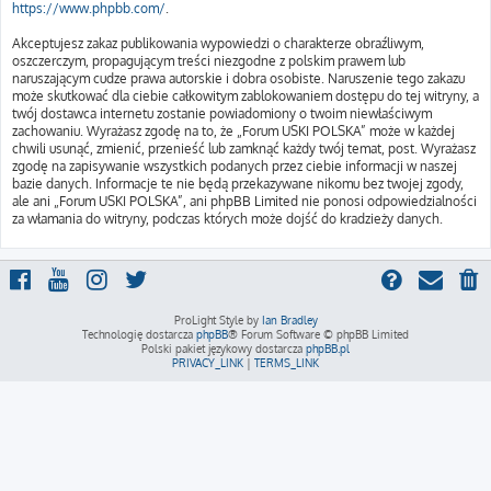
https://www.phpbb.com/
.
Akceptujesz zakaz publikowania wypowiedzi o charakterze obraźliwym,
oszczerczym, propagującym treści niezgodne z polskim prawem lub
naruszającym cudze prawa autorskie i dobra osobiste. Naruszenie tego zakazu
może skutkować dla ciebie całkowitym zablokowaniem dostępu do tej witryny, a
twój dostawca internetu zostanie powiadomiony o twoim niewłaściwym
zachowaniu. Wyrażasz zgodę na to, że „Forum USKI POLSKA” może w każdej
chwili usunąć, zmienić, przenieść lub zamknąć każdy twój temat, post. Wyrażasz
zgodę na zapisywanie wszystkich podanych przez ciebie informacji w naszej
bazie danych. Informacje te nie będą przekazywane nikomu bez twojej zgody,
ale ani „Forum USKI POLSKA”, ani phpBB Limited nie ponosi odpowiedzialności
za włamania do witryny, podczas których może dojść do kradzieży danych.
ProLight Style by
Ian Bradley
Technologię dostarcza
phpBB
® Forum Software © phpBB Limited
Polski pakiet językowy dostarcza
phpBB.pl
PRIVACY_LINK
|
TERMS_LINK