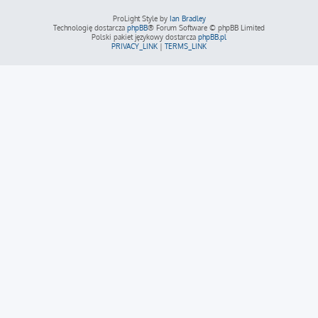
ProLight Style by
Ian Bradley
Technologię dostarcza
phpBB
® Forum Software © phpBB Limited
Polski pakiet językowy dostarcza
phpBB.pl
PRIVACY_LINK
|
TERMS_LINK