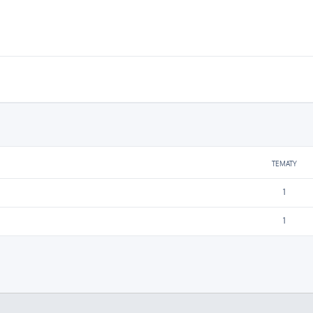
TEMATY
1
1