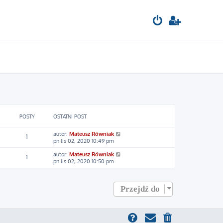
POSTY
OSTATNI POST
W
autor:
Mateusz Równiak
1
y
pn lis 02, 2020 10:49 pm
ś
W
autor:
Mateusz Równiak
w
1
y
pn lis 02, 2020 10:50 pm
i
ś
e
w
t
i
l
Przejdź do
e
n
t
a
l
j
n
n
a
o