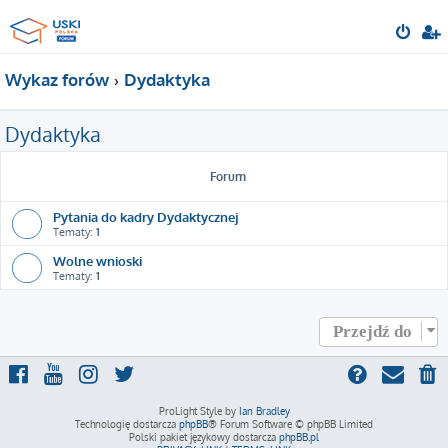
Wykaz forów
Dydaktyka
Dydaktyka
Forum
Pytania do kadry Dydaktycznej
Tematy:
1
Wolne wnioski
Tematy:
1
Przejdź do
ProLight Style by
Ian Bradley
Technologię dostarcza
phpBB
® Forum Software © phpBB Limited
Polski pakiet językowy dostarcza
phpBB.pl