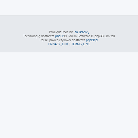
ProLight Style by
Ian Bradley
Technologię dostarcza
phpBB
® Forum Software © phpBB Limited
Polski pakiet językowy dostarcza
phpBB.pl
PRIVACY_LINK
|
TERMS_LINK